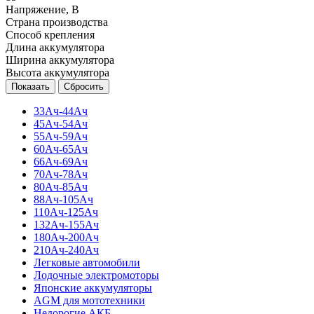
Напряжение, В
Страна производства
Способ крепления
Длина аккумулятора
Ширина аккумулятора
Высота аккумулятора
Сбросить
33Ач-44Ач
45Ач-54Ач
55Ач-59Ач
60Ач-65Ач
66Ач-69Ач
70Ач-78Ач
80Ач-85Ач
88Ач-105Ач
110Ач-125Ач
132Ач-155Ач
180Ач-200Ач
210Ач-240Ач
Легковые автомобили
Лодочные электромоторы
Японские аккумуляторы
AGM для мототехники
Недорогие АКБ