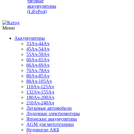
тяговые
аккумуляторы
(LiFePo4)
Меню
Аккумуляторы
33Ач-44Ач
45Ач-54Ач
55Ач-59Ач
60Ач-65Ач
66Ач-69Ач
70Ач-78Ач
80Ач-85Ач
88Ач-105Ач
110Ач-125Ач
132Ач-155Ач
180Ач-200Ач
210Ач-240Ач
Легковые автомобили
Лодочные электромоторы
Японские аккумуляторы
AGM для мототехники
Недорогие АКБ