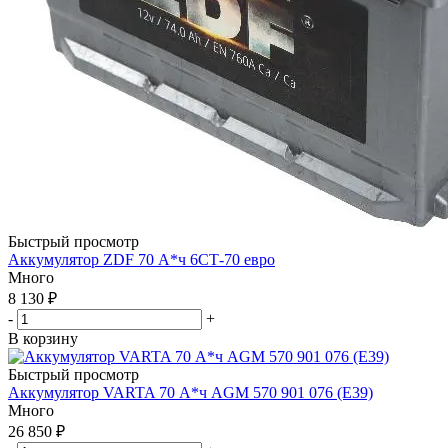
Быстрый просмотр
Аккумулятор ZDF 70 А*ч 6СТ-70 евро
Много
8 130
₽
-
+
В корзину
Быстрый просмотр
Аккумулятор VARTA 70 А*ч AGM 570 901 076 (E39)
Много
26 850
₽