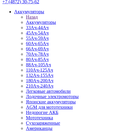
+7 (4872) 30-75-62
Аккумуляторы
Назад
Аккумуляторы
33Ач-44Ач
45Ач-54Ач
55Ач-59Ач
60Ач-65Ач
66Ач-69Ач
70Ач-78Ач
80Ач-85Ач
88Ач-105Ач
110Ач-125Ач
132Ач-155Ач
180Ач-200Ач
210Ач-240Ач
Легковые автомобили
Лодочные электромоторы
Японские аккумуляторы
AGM для мототехники
Недорогие АКБ
Мототехника
Сухозаряженные
Американцы