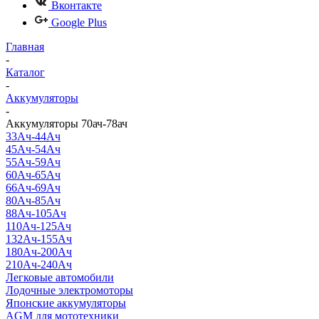
Вконтакте
Google Plus
Главная
-
Каталог
-
Аккумуляторы
-
Аккумуляторы 70ач-78ач
33Ач-44Ач
45Ач-54Ач
55Ач-59Ач
60Ач-65Ач
66Ач-69Ач
80Ач-85Ач
88Ач-105Ач
110Ач-125Ач
132Ач-155Ач
180Ач-200Ач
210Ач-240Ач
Легковые автомобили
Лодочные электромоторы
Японские аккумуляторы
AGM для мототехники