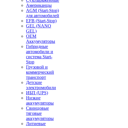
Сухозаряженные
Американцы
AGM (Start-Stop)
для автомобилей
EFB (Start-Stop)
GEL (NANO
GEL)
OEM
Аккумуляторы
Гибридные
автомобили и
система Start-
Stop
Грузовой и
коммерческий
транспорт
Детские
электромобили
ИБП (UPS)
Низкие
аккумуляторы
Свинцовые
тяговые
аккумуляторы
Литиевые