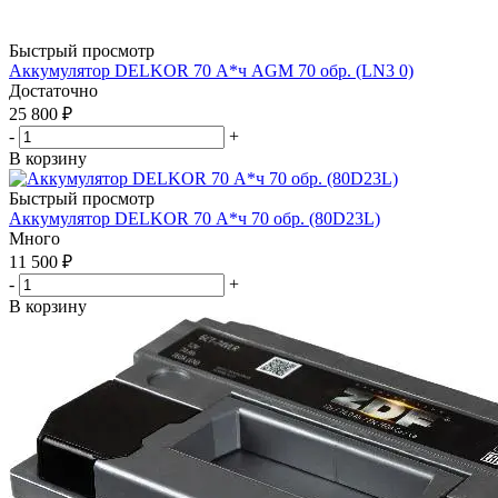
Быстрый просмотр
Аккумулятор DELKOR 70 А*ч AGM 70 обр. (LN3 0)
Достаточно
25 800
₽
-
+
В корзину
Быстрый просмотр
Аккумулятор DELKOR 70 А*ч 70 обр. (80D23L)
Много
11 500
₽
-
+
В корзину