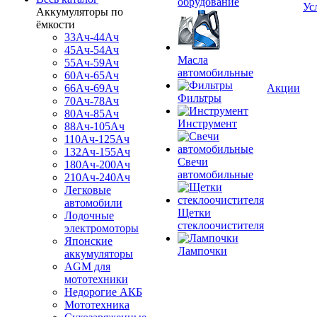
обрудование
Ус
Аккумуляторы по
ёмкости
33Ач-44Ач
45Ач-54Ач
Масла
55Ач-59Ач
автомобильные
60Ач-65Ач
66Ач-69Ач
Акции
Фильтры
70Ач-78Ач
80Ач-85Ач
Инструмент
88Ач-105Ач
110Ач-125Ач
132Ач-155Ач
Свечи
180Ач-200Ач
автомобильные
210Ач-240Ач
Легковые
автомобили
Щетки
Лодочные
стеклоочистителя
электромоторы
Японские
Лампочки
аккумуляторы
AGM для
мототехники
Недорогие АКБ
Мототехника