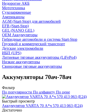
Недорогие АКБ
Мототехника
Сухозаряженные
Американцы
AGM (Start-Stop) для автомобилей
EFB (Start-Stop)
GEL (NANO GEL)
OEM Аккумуляторы
Гибридные автомобили и система Start-Stop
Грузовой и коммерческий транспорт
Детские электромобили
ИБП (UPS)
Литиевые тяговые аккумуляторы (LiFePo4)
Низкие аккумуляторы
Свинцовые тяговые аккумуляторы
Аккумуляторы 70ач-78ач
Фильтр
По популярности
По алфавиту
По цене
Быстрый просмотр
Аккумулятор VARTA 70 А*ч 570 413 063 (E24)
Достаточно