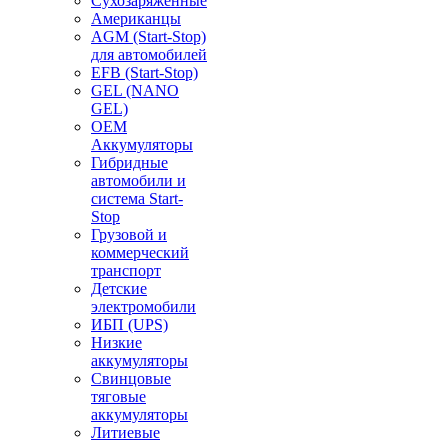
Сухозаряженные
Американцы
AGM (Start-Stop)
для автомобилей
EFB (Start-Stop)
GEL (NANO
GEL)
OEM
Аккумуляторы
Гибридные
автомобили и
система Start-
Stop
Грузовой и
коммерческий
транспорт
Детские
электромобили
ИБП (UPS)
Низкие
аккумуляторы
Свинцовые
тяговые
аккумуляторы
Литиевые