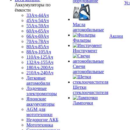
обрудование
Ус
Аккумуляторы по
ёмкости
33Ач-44Ач
45Ач-54Ач
Масла
55Ач-59Ач
автомобильные
60Ач-65Ач
66Ач-69Ач
Акции
Фильтры
70Ач-78Ач
80Ач-85Ач
Инструмент
88Ач-105Ач
110Ач-125Ач
132Ач-155Ач
Свечи
180Ач-200Ач
автомобильные
210Ач-240Ач
Легковые
автомобили
Щетки
Лодочные
стеклоочистителя
электромоторы
Японские
Лампочки
аккумуляторы
AGM для
мототехники
Недорогие АКБ
Мототехника