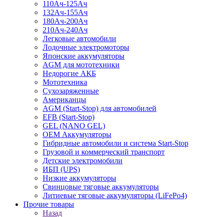
110Ач-125Ач
132Ач-155Ач
180Ач-200Ач
210Ач-240Ач
Легковые автомобили
Лодочные электромоторы
Японские аккумуляторы
AGM для мототехники
Недорогие АКБ
Мототехника
Сухозаряженные
Американцы
AGM (Start-Stop) для автомобилей
EFB (Start-Stop)
GEL (NANO GEL)
OEM Аккумуляторы
Гибридные автомобили и система Start-Stop
Грузовой и коммерческий транспорт
Детские электромобили
ИБП (UPS)
Низкие аккумуляторы
Свинцовые тяговые аккумуляторы
Литиевые тяговые аккумуляторы (LiFePo4)
Прочие товары
Назад