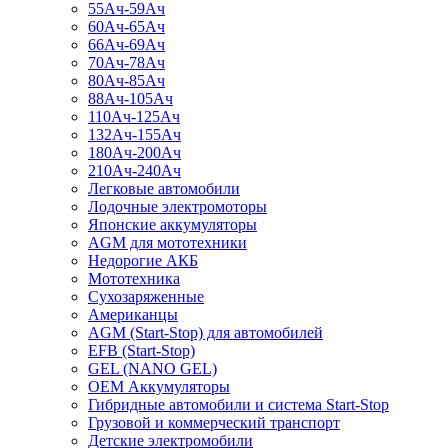
55Ач-59Ач
60Ач-65Ач
66Ач-69Ач
70Ач-78Ач
80Ач-85Ач
88Ач-105Ач
110Ач-125Ач
132Ач-155Ач
180Ач-200Ач
210Ач-240Ач
Легковые автомобили
Лодочные электромоторы
Японские аккумуляторы
AGM для мототехники
Недорогие АКБ
Мототехника
Сухозаряженные
Американцы
AGM (Start-Stop) для автомобилей
EFB (Start-Stop)
GEL (NANO GEL)
OEM Аккумуляторы
Гибридные автомобили и система Start-Stop
Грузовой и коммерческий транспорт
Детские электромобили