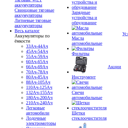
аккумуляторы
Свинцовые тяговые
Зарядные
аккумуляторы
устройства и
Литиевые тяговые
обрудование
аккумуляторы
Весь каталог
Ус
Аккумуляторы по
Масла
ёмкости
автомобильные
33Ач-44Ач
45Ач-54Ач
Фильтры
55Ач-59Ач
60Ач-65Ач
66Ач-69Ач
Акции
70Ач-78Ач
80Ач-85Ач
Инструмент
88Ач-105Ач
110Ач-125Ач
132Ач-155Ач
Свечи
180Ач-200Ач
автомобильные
210Ач-240Ач
Легковые
автомобили
Щетки
Лодочные
стеклоочистителя
электромоторы