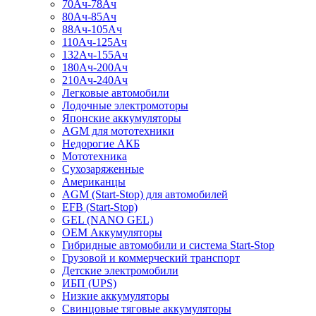
70Ач-78Ач
80Ач-85Ач
88Ач-105Ач
110Ач-125Ач
132Ач-155Ач
180Ач-200Ач
210Ач-240Ач
Легковые автомобили
Лодочные электромоторы
Японские аккумуляторы
AGM для мототехники
Недорогие АКБ
Мототехника
Сухозаряженные
Американцы
AGM (Start-Stop) для автомобилей
EFB (Start-Stop)
GEL (NANO GEL)
OEM Аккумуляторы
Гибридные автомобили и система Start-Stop
Грузовой и коммерческий транспорт
Детские электромобили
ИБП (UPS)
Низкие аккумуляторы
Свинцовые тяговые аккумуляторы