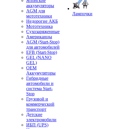
Японские
аккумуляторы
AGM для
Лампочки
мототехники
Недорогие АКБ
Мототехника
Сухозаряженные
Американцы
AGM (Start-Stop)
для автомобилей
EFB (Start-Stop)
GEL (NANO
GEL)
OEM
Аккумуляторы
Гибридные
автомобили и
система Start-
Stop
Грузовой и
коммерческий
транспорт
Детские
электромобили
ИБП (UPS)