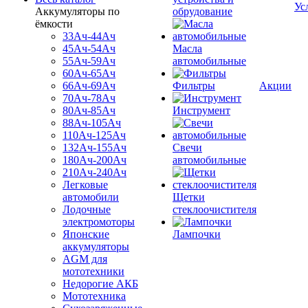
Ус
Аккумуляторы по
обрудование
ёмкости
33Ач-44Ач
45Ач-54Ач
Масла
55Ач-59Ач
автомобильные
60Ач-65Ач
66Ач-69Ач
Фильтры
Акции
70Ач-78Ач
80Ач-85Ач
Инструмент
88Ач-105Ач
110Ач-125Ач
132Ач-155Ач
Свечи
180Ач-200Ач
автомобильные
210Ач-240Ач
Легковые
автомобили
Щетки
Лодочные
стеклоочистителя
электромоторы
Японские
Лампочки
аккумуляторы
AGM для
мототехники
Недорогие АКБ
Мототехника