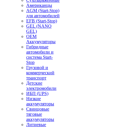
Сухозаряженные
Американцы
AGM (Start-Stop)
для автомобилей
EFB (Start-Stop)
GEL (NANO
GEL)
OEM
Аккумуляторы
Гибридные
автомобили и
система Start-
Stop
Грузовой и
коммерческий
транспорт
Детские
электромобили
ИБП (UPS)
Низкие
аккумуляторы
Свинцовые
тяговые
аккумуляторы
Литиевые