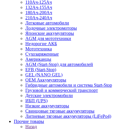
110Ач-125Ач
132Ач-155Ач
180Ач-200Ач
210Ач-240Ач
Легковые автомобили
Лодочные электромоторы
Японские аккумуляторы
AGM для мототехники
Недорогие АКБ
Мототехника
Сухозаряженные
Американцы
AGM (Start-Stop) для автомобилей
EFB (Start-Stop)
GEL (NANO GEL)
OEM Аккумуляторы
Гибридные автомобили и система Start-Stop
Грузовой и коммерческий транспорт
Детские электромобили
ИБП (UPS)
Низкие аккумуляторы
Свинцовые тяговые аккумуляторы
Литиевые тяговые аккумуляторы (LiFePo4)
Прочие товары
Назад