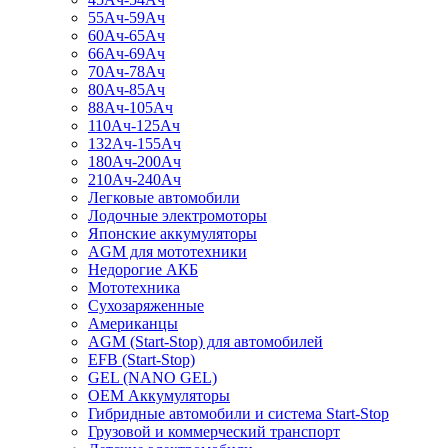
55Ач-59Ач
60Ач-65Ач
66Ач-69Ач
70Ач-78Ач
80Ач-85Ач
88Ач-105Ач
110Ач-125Ач
132Ач-155Ач
180Ач-200Ач
210Ач-240Ач
Легковые автомобили
Лодочные электромоторы
Японские аккумуляторы
AGM для мототехники
Недорогие АКБ
Мототехника
Сухозаряженные
Американцы
AGM (Start-Stop) для автомобилей
EFB (Start-Stop)
GEL (NANO GEL)
OEM Аккумуляторы
Гибридные автомобили и система Start-Stop
Грузовой и коммерческий транспорт