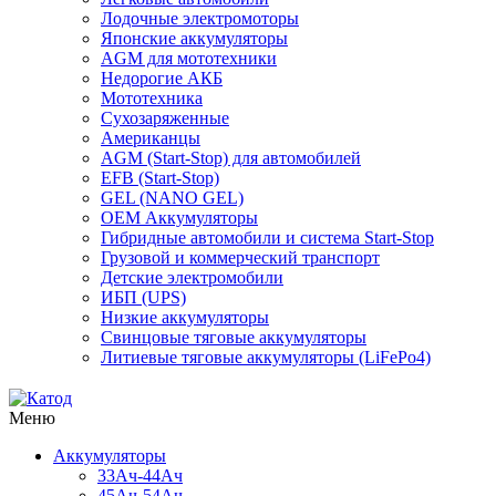
Лодочные электромоторы
Японские аккумуляторы
AGM для мототехники
Недорогие АКБ
Мототехника
Сухозаряженные
Американцы
AGM (Start-Stop) для автомобилей
EFB (Start-Stop)
GEL (NANO GEL)
OEM Аккумуляторы
Гибридные автомобили и система Start-Stop
Грузовой и коммерческий транспорт
Детские электромобили
ИБП (UPS)
Низкие аккумуляторы
Свинцовые тяговые аккумуляторы
Литиевые тяговые аккумуляторы (LiFePo4)
Меню
Аккумуляторы
33Ач-44Ач
45Ач-54Ач