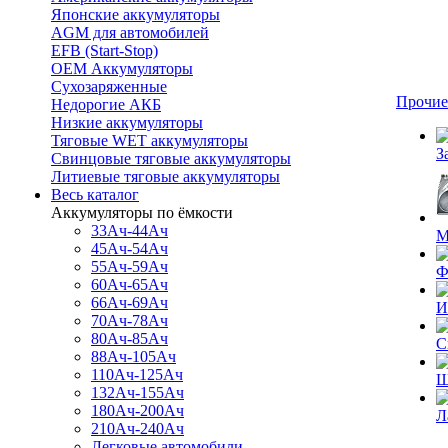
Японские аккумуляторы
AGM для автомобилей
EFB (Start-Stop)
OEM Аккумуляторы
Сухозаряженные
Прочие
Недорогие АКБ
Низкие аккумуляторы
Тяговые WET аккумуляторы
З
Свинцовые тяговые аккумуляторы
Литиевые тяговые аккумуляторы
Весь каталог
Аккумуляторы по ёмкости
33Ач-44Ач
М
45Ач-54Ач
55Ач-59Ач
Ф
60Ач-65Ач
66Ач-69Ач
И
70Ач-78Ач
80Ач-85Ач
С
88Ач-105Ач
110Ач-125Ач
Щ
132Ач-155Ач
180Ач-200Ач
Л
210Ач-240Ач
Легковые автомобили