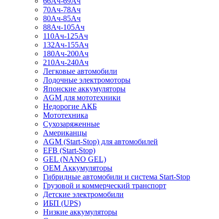
66Ач-69Ач
70Ач-78Ач
80Ач-85Ач
88Ач-105Ач
110Ач-125Ач
132Ач-155Ач
180Ач-200Ач
210Ач-240Ач
Легковые автомобили
Лодочные электромоторы
Японские аккумуляторы
AGM для мототехники
Недорогие АКБ
Мототехника
Сухозаряженные
Американцы
AGM (Start-Stop) для автомобилей
EFB (Start-Stop)
GEL (NANO GEL)
OEM Аккумуляторы
Гибридные автомобили и система Start-Stop
Грузовой и коммерческий транспорт
Детские электромобили
ИБП (UPS)
Низкие аккумуляторы