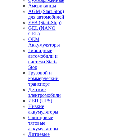
Сухозаряженные
Американцы
AGM (Start-Stop)
для автомобилей
EFB (Start-Stop)
GEL (NANO
GEL)
OEM
Аккумуляторы
Гибридные
автомобили и
система Start-
Stop
Грузовой и
коммерческий
транспорт
Детские
электромобили
ИБП (UPS)
Низкие
аккумуляторы
Свинцовые
тяговые
аккумуляторы
Литиевые