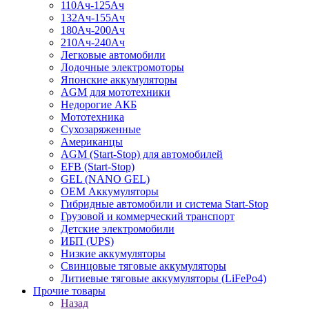
110Ач-125Ач
132Ач-155Ач
180Ач-200Ач
210Ач-240Ач
Легковые автомобили
Лодочные электромоторы
Японские аккумуляторы
AGM для мототехники
Недорогие АКБ
Мототехника
Сухозаряженные
Американцы
AGM (Start-Stop) для автомобилей
EFB (Start-Stop)
GEL (NANO GEL)
OEM Аккумуляторы
Гибридные автомобили и система Start-Stop
Грузовой и коммерческий транспорт
Детские электромобили
ИБП (UPS)
Низкие аккумуляторы
Свинцовые тяговые аккумуляторы
Литиевые тяговые аккумуляторы (LiFePo4)
Прочие товары
Назад