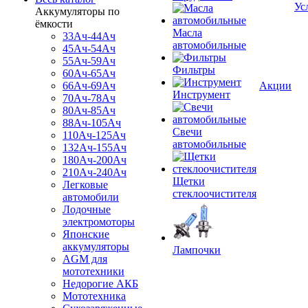
Ус
Аккумуляторы по
ёмкости
Масла
33Ач-44Ач
автомобильные
45Ач-54Ач
55Ач-59Ач
Фильтры
60Ач-65Ач
66Ач-69Ач
Акции
Инструмент
70Ач-78Ач
80Ач-85Ач
88Ач-105Ач
Свечи
110Ач-125Ач
автомобильные
132Ач-155Ач
180Ач-200Ач
210Ач-240Ач
Щетки
Легковые
стеклоочистителя
автомобили
Лодочные
электромоторы
Японские
аккумуляторы
Лампочки
AGM для
мототехники
Недорогие АКБ
Мототехника