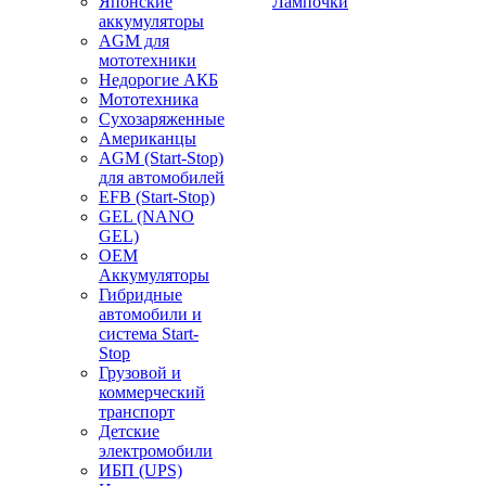
Японские
Лампочки
аккумуляторы
AGM для
мототехники
Недорогие АКБ
Мототехника
Сухозаряженные
Американцы
AGM (Start-Stop)
для автомобилей
EFB (Start-Stop)
GEL (NANO
GEL)
OEM
Аккумуляторы
Гибридные
автомобили и
система Start-
Stop
Грузовой и
коммерческий
транспорт
Детские
электромобили
ИБП (UPS)