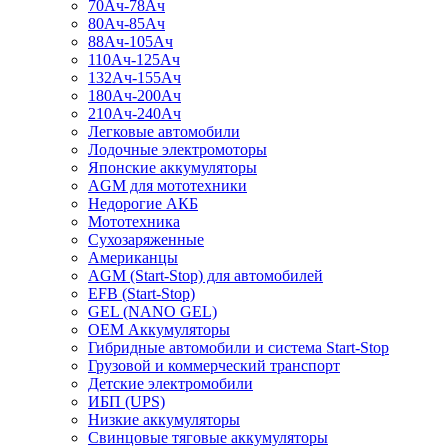
70Ач-78Ач
80Ач-85Ач
88Ач-105Ач
110Ач-125Ач
132Ач-155Ач
180Ач-200Ач
210Ач-240Ач
Легковые автомобили
Лодочные электромоторы
Японские аккумуляторы
AGM для мототехники
Недорогие АКБ
Мототехника
Сухозаряженные
Американцы
AGM (Start-Stop) для автомобилей
EFB (Start-Stop)
GEL (NANO GEL)
OEM Аккумуляторы
Гибридные автомобили и система Start-Stop
Грузовой и коммерческий транспорт
Детские электромобили
ИБП (UPS)
Низкие аккумуляторы
Свинцовые тяговые аккумуляторы