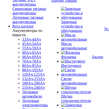
Прочие товары
аккумуляторы
Свинцовые тяговые
аккумуляторы
Литиевые тяговые
аккумуляторы
Зарядные
Весь каталог
устройства и
Ус
Аккумуляторы по
обрудование
ёмкости
33Ач-44Ач
45Ач-54Ач
Масла
55Ач-59Ач
автомобильные
60Ач-65Ач
66Ач-69Ач
Фильтры
Акции
70Ач-78Ач
80Ач-85Ач
Инструмент
88Ач-105Ач
110Ач-125Ач
132Ач-155Ач
Свечи
180Ач-200Ач
автомобильные
210Ач-240Ач
Легковые
автомобили
Щетки
Лодочные
стеклоочистителя
электромоторы