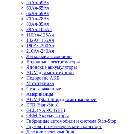
55Ач-59Ач
60Ач-65Ач
66Ач-69Ач
70Ач-78Ач
80Ач-85Ач
88Ач-105Ач
110Ач-125Ач
132Ач-155Ач
180Ач-200Ач
210Ач-240Ач
Легковые автомобили
Лодочные электромоторы
Японские аккумуляторы
AGM для мототехники
Недорогие АКБ
Мототехника
Сухозаряженные
Американцы
AGM (Start-Stop) для автомобилей
EFB (Start-Stop)
GEL (NANO GEL)
OEM Аккумуляторы
Гибридные автомобили и система Start-Stop
Грузовой и коммерческий транспорт
Детские электромобили