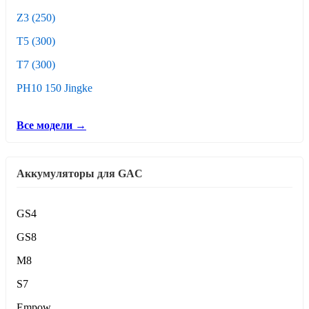
Z3 (250)
T5 (300)
T7 (300)
PH10 150 Jingke
Все модели →
Аккумуляторы для GAC
GS4
GS8
M8
S7
Empow