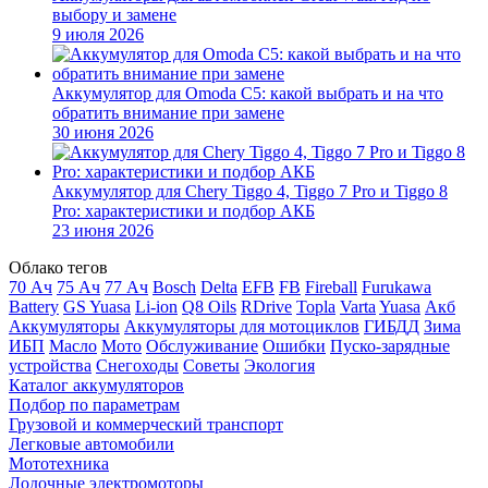
выбору и замене
9 июля 2026
Аккумулятор для Omoda C5: какой выбрать и на что
обратить внимание при замене
30 июня 2026
Аккумулятор для Chery Tiggo 4, Tiggo 7 Pro и Tiggo 8
Pro: характеристики и подбор АКБ
23 июня 2026
Облако тегов
70 Ач
75 Ач
77 Ач
Bosch
Delta
EFB
FB
Fireball
Furukawa
Battery
GS Yuasa
Li-ion
Q8 Oils
RDrive
Topla
Varta
Yuasa
Акб
Аккумуляторы
Аккумуляторы для мотоциклов
ГИБДД
Зима
ИБП
Масло
Мото
Обслуживание
Ошибки
Пуско-зарядные
устройства
Снегоходы
Советы
Экология
Каталог аккумуляторов
Подбор по параметрам
Грузовой и коммерческий транспорт
Легковые автомобили
Мототехника
Лодочные электромоторы