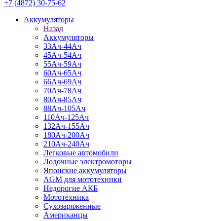
+7 (4872) 30-75-62
Аккумуляторы
Назад
Аккумуляторы
33Ач-44Ач
45Ач-54Ач
55Ач-59Ач
60Ач-65Ач
66Ач-69Ач
70Ач-78Ач
80Ач-85Ач
88Ач-105Ач
110Ач-125Ач
132Ач-155Ач
180Ач-200Ач
210Ач-240Ач
Легковые автомобили
Лодочные электромоторы
Японские аккумуляторы
AGM для мототехники
Недорогие АКБ
Мототехника
Сухозаряженные
Американцы