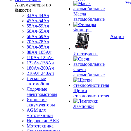
Ус
Аккумуляторы по
ёмкости
Масла
33Ач-44Ач
автомобильные
45Ач-54Ач
55Ач-59Ач
Фильтры
60Ач-65Ач
66Ач-69Ач
Акции
70Ач-78Ач
80Ач-85Ач
88Ач-105Ач
Инструмент
110Ач-125Ач
132Ач-155Ач
180Ач-200Ач
Свечи
210Ач-240Ач
автомобильные
Легковые
автомобили
Лодочные
Щетки
электромоторы
стеклоочистителя
Японские
аккумуляторы
Лампочки
AGM для
мототехники
Недорогие АКБ
Мототехника