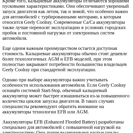
Кроме того, кальциевые аккумуляторы отличаются хорошими
пусковыми характеристиками. Они обеспечивают уверенный
запуск двигателя как летом, так и зимой, что особенно важно
для автомобилей с турбированными моторами, к которым
относится Geely Coolray. Современные Ca/Ca аккумуляторы
также лучше переносят эксплуатацию в условиях городских
пробок и постоянной нагрузки от электронных систем
автомобиля.
Еще одним важным преимуществом остается доступная
стоимость. Кальциевые аккумуляторы обычно стоят дешевле
более технологичных AGM и EFB моделей, при этом
полностью закрывают потребности большинства владельцев
Geely Coolray при стандартной эксплуатации.
Однако при выборе аккумулятора важно учитывать
особенности использования автомобиля. Если Geely Coolray
оснащён системой Start-Stop, обычный кальциевый
аккумулятор может быстрее изнашиваться из-за повышенного
количества циклов запуска двигателя. В таких случаях
специалисты рекомендуют обратить внимание на
аккумуляторы технологии EFB или AGM.
Аккумуляторы EFB (Enhanced Flooded Battery) разработаны
специально для автомобилей с повышенной нагрузкой на
электросистему. Они лучше выдерживают частые циклы