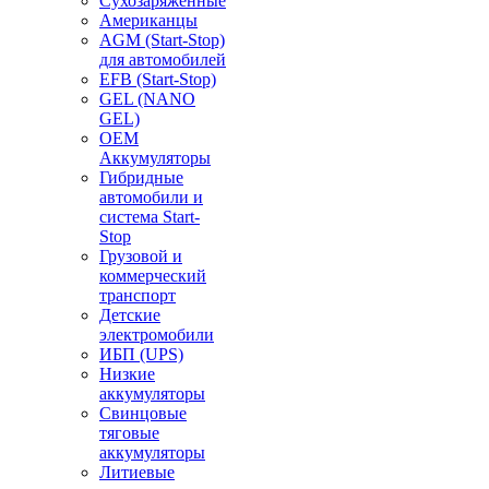
Сухозаряженные
Американцы
AGM (Start-Stop)
для автомобилей
EFB (Start-Stop)
GEL (NANO
GEL)
OEM
Аккумуляторы
Гибридные
автомобили и
система Start-
Stop
Грузовой и
коммерческий
транспорт
Детские
электромобили
ИБП (UPS)
Низкие
аккумуляторы
Свинцовые
тяговые
аккумуляторы
Литиевые