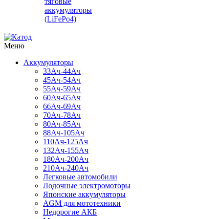
тяговые
аккумуляторы
(LiFePo4)
Меню
Аккумуляторы
33Ач-44Ач
45Ач-54Ач
55Ач-59Ач
60Ач-65Ач
66Ач-69Ач
70Ач-78Ач
80Ач-85Ач
88Ач-105Ач
110Ач-125Ач
132Ач-155Ач
180Ач-200Ач
210Ач-240Ач
Легковые автомобили
Лодочные электромоторы
Японские аккумуляторы
AGM для мототехники
Недорогие АКБ