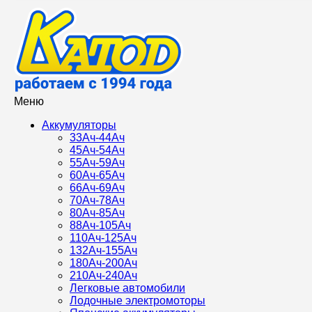
Меню
Аккумуляторы
33Ач-44Ач
45Ач-54Ач
55Ач-59Ач
60Ач-65Ач
66Ач-69Ач
70Ач-78Ач
80Ач-85Ач
88Ач-105Ач
110Ач-125Ач
132Ач-155Ач
180Ач-200Ач
210Ач-240Ач
Легковые автомобили
Лодочные электромоторы