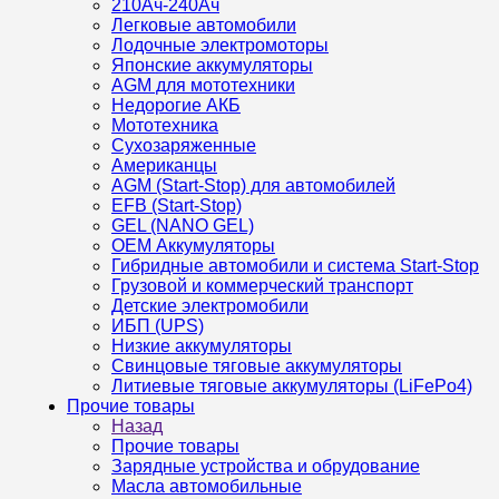
210Ач-240Ач
Легковые автомобили
Лодочные электромоторы
Японские аккумуляторы
AGM для мототехники
Недорогие АКБ
Мототехника
Сухозаряженные
Американцы
AGM (Start-Stop) для автомобилей
EFB (Start-Stop)
GEL (NANO GEL)
OEM Аккумуляторы
Гибридные автомобили и система Start-Stop
Грузовой и коммерческий транспорт
Детские электромобили
ИБП (UPS)
Низкие аккумуляторы
Свинцовые тяговые аккумуляторы
Литиевые тяговые аккумуляторы (LiFePo4)
Прочие товары
Назад
Прочие товары
Зарядные устройства и обрудование
Масла автомобильные