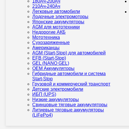
180Ач-200Ач
210Ач-240Ач
Легковые автомобили
Лодочные электромоторы
Японские аккумуляторы
AGM для мототехники
Недорогие АКБ
Мототехника
Сухозаряженные
Американцы
AGM (Start-Stop) для автомобилей
EFB (Start-Stop)
GEL (NANO GEL)
OEM Аккумуляторы
Гибридные автомобили и система
Start-Stop
Грузовой и коммерческий транспорт
Детские электромобили
ИБП (UPS)
Низкие аккумуляторы
Свинцовые тяговые аккумуляторы
Литиевые тяговые аккумуляторы
(LiFePo4)