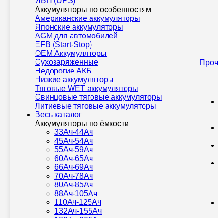
ИБП (UPS)
Аккумуляторы по особенностям
Американские аккумуляторы
Японские аккумуляторы
AGM для автомобилей
EFB (Start-Stop)
OEM Аккумуляторы
Сухозаряженные
Проч
Недорогие АКБ
Низкие аккумуляторы
Тяговые WET аккумуляторы
Свинцовые тяговые аккумуляторы
Литиевые тяговые аккумуляторы
Весь каталог
Аккумуляторы по ёмкости
33Ач-44Ач
45Ач-54Ач
55Ач-59Ач
60Ач-65Ач
66Ач-69Ач
70Ач-78Ач
80Ач-85Ач
88Ач-105Ач
110Ач-125Ач
132Ач-155Ач