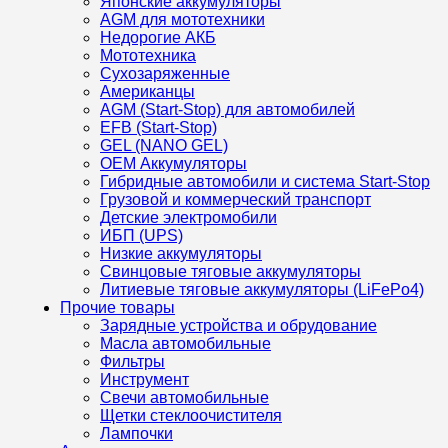
Японские аккумуляторы
AGM для мототехники
Недорогие АКБ
Мототехника
Сухозаряженные
Американцы
AGM (Start-Stop) для автомобилей
EFB (Start-Stop)
GEL (NANO GEL)
OEM Аккумуляторы
Гибридные автомобили и система Start-Stop
Грузовой и коммерческий транспорт
Детские электромобили
ИБП (UPS)
Низкие аккумуляторы
Свинцовые тяговые аккумуляторы
Литиевые тяговые аккумуляторы (LiFePo4)
Прочие товары
Зарядные устройства и обрудование
Масла автомобильные
Фильтры
Инструмент
Свечи автомобильные
Щетки стеклоочистителя
Лампочки