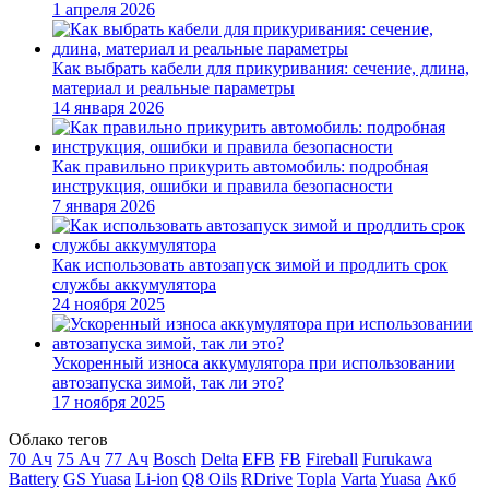
1 апреля 2026
Как выбрать кабели для прикуривания: сечение, длина,
материал и реальные параметры
14 января 2026
Как правильно прикурить автомобиль: подробная
инструкция, ошибки и правила безопасности
7 января 2026
Как использовать автозапуск зимой и продлить срок
службы аккумулятора
24 ноября 2025
Ускоренный износа аккумулятора при использовании
автозапуска зимой, так ли это?
17 ноября 2025
Облако тегов
70 Ач
75 Ач
77 Ач
Bosch
Delta
EFB
FB
Fireball
Furukawa
Battery
GS Yuasa
Li-ion
Q8 Oils
RDrive
Topla
Varta
Yuasa
Акб