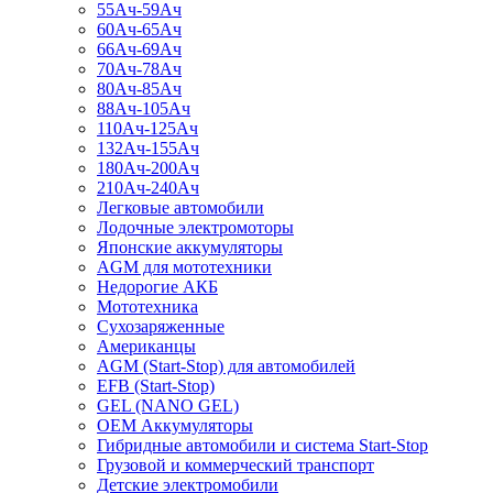
55Ач-59Ач
60Ач-65Ач
66Ач-69Ач
70Ач-78Ач
80Ач-85Ач
88Ач-105Ач
110Ач-125Ач
132Ач-155Ач
180Ач-200Ач
210Ач-240Ач
Легковые автомобили
Лодочные электромоторы
Японские аккумуляторы
AGM для мототехники
Недорогие АКБ
Мототехника
Сухозаряженные
Американцы
AGM (Start-Stop) для автомобилей
EFB (Start-Stop)
GEL (NANO GEL)
OEM Аккумуляторы
Гибридные автомобили и система Start-Stop
Грузовой и коммерческий транспорт
Детские электромобили