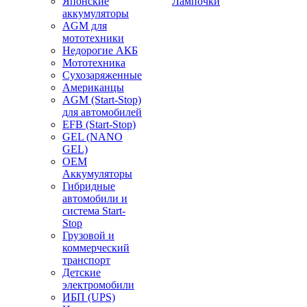
Японские
Лампочки
аккумуляторы
AGM для
мототехники
Недорогие АКБ
Мототехника
Сухозаряженные
Американцы
AGM (Start-Stop)
для автомобилей
EFB (Start-Stop)
GEL (NANO
GEL)
OEM
Аккумуляторы
Гибридные
автомобили и
система Start-
Stop
Грузовой и
коммерческий
транспорт
Детские
электромобили
ИБП (UPS)