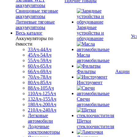
Прочие товары
аккумуляторы
Свинцовые тяговые
аккумуляторы
Литиевые тяговые
аккумуляторы
Зарядные
Весь каталог
устройства и
Ус
Аккумуляторы по
обрудование
ёмкости
33Ач-44Ач
45Ач-54Ач
Масла
55Ач-59Ач
автомобильные
60Ач-65Ач
66Ач-69Ач
Фильтры
Акции
70Ач-78Ач
80Ач-85Ач
Инструмент
88Ач-105Ач
110Ач-125Ач
132Ач-155Ач
Свечи
180Ач-200Ач
автомобильные
210Ач-240Ач
Легковые
автомобили
Щетки
Лодочные
стеклоочистителя
электромоторы