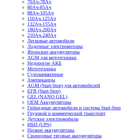
70Ач-78Ач
80Ач-85Ач
88Ач-105Ач
110Ач-125Ач
132Ач-155Ач
180Ач-200Ач
210Ач-240Ач
Легковые автомобили
Лодочные электромоторы
Японские аккумуляторы
AGM для мототехники
Недорогие АКБ
Мототехника
Сухозаряженные
Американцы
AGM (Start-Stop) для автомобилей
EFB (Start-Stop)
GEL (NANO GEL)
OEM Аккумуляторы
Гибридные автомобили и система Start-Stop
Грузовой и коммерческий транспорт
Детские электромобили
ИБП (UPS)
Низкие аккумуляторы
Свинцовые тяговые аккумуляторы