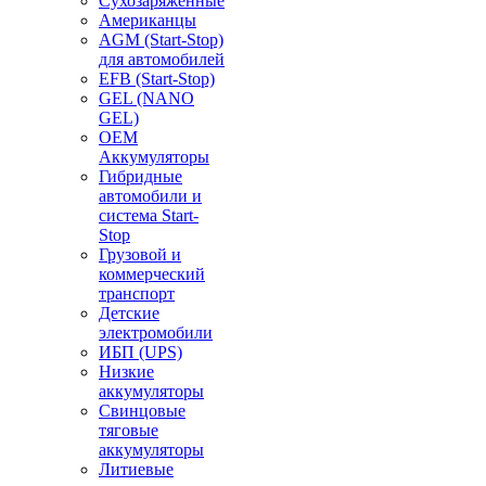
Сухозаряженные
Американцы
AGM (Start-Stop)
для автомобилей
EFB (Start-Stop)
GEL (NANO
GEL)
OEM
Аккумуляторы
Гибридные
автомобили и
система Start-
Stop
Грузовой и
коммерческий
транспорт
Детские
электромобили
ИБП (UPS)
Низкие
аккумуляторы
Свинцовые
тяговые
аккумуляторы
Литиевые