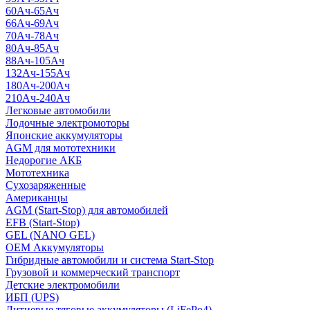
60Ач-65Ач
66Ач-69Ач
70Ач-78Ач
80Ач-85Ач
88Ач-105Ач
132Ач-155Ач
180Ач-200Ач
210Ач-240Ач
Легковые автомобили
Лодочные электромоторы
Японские аккумуляторы
AGM для мототехники
Недорогие АКБ
Мототехника
Сухозаряженные
Американцы
AGM (Start-Stop) для автомобилей
EFB (Start-Stop)
GEL (NANO GEL)
OEM Аккумуляторы
Гибридные автомобили и система Start-Stop
Грузовой и коммерческий транспорт
Детские электромобили
ИБП (UPS)
Литиевые тяговые аккумуляторы (LiFePo4)