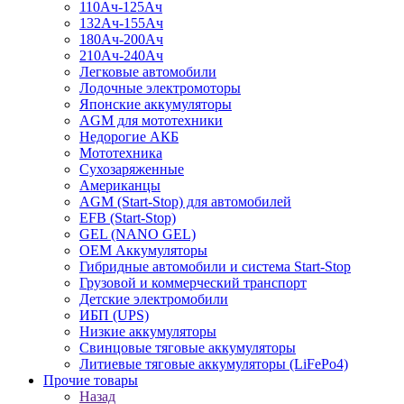
110Ач-125Ач
132Ач-155Ач
180Ач-200Ач
210Ач-240Ач
Легковые автомобили
Лодочные электромоторы
Японские аккумуляторы
AGM для мототехники
Недорогие АКБ
Мототехника
Сухозаряженные
Американцы
AGM (Start-Stop) для автомобилей
EFB (Start-Stop)
GEL (NANO GEL)
OEM Аккумуляторы
Гибридные автомобили и система Start-Stop
Грузовой и коммерческий транспорт
Детские электромобили
ИБП (UPS)
Низкие аккумуляторы
Свинцовые тяговые аккумуляторы
Литиевые тяговые аккумуляторы (LiFePo4)
Прочие товары
Назад