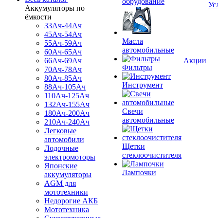
обрудование
Ус
Аккумуляторы по
ёмкости
33Ач-44Ач
45Ач-54Ач
Масла
55Ач-59Ач
автомобильные
60Ач-65Ач
66Ач-69Ач
Акции
Фильтры
70Ач-78Ач
80Ач-85Ач
Инструмент
88Ач-105Ач
110Ач-125Ач
132Ач-155Ач
Свечи
180Ач-200Ач
автомобильные
210Ач-240Ач
Легковые
автомобили
Щетки
Лодочные
стеклоочистителя
электромоторы
Японские
Лампочки
аккумуляторы
AGM для
мототехники
Недорогие АКБ
Мототехника