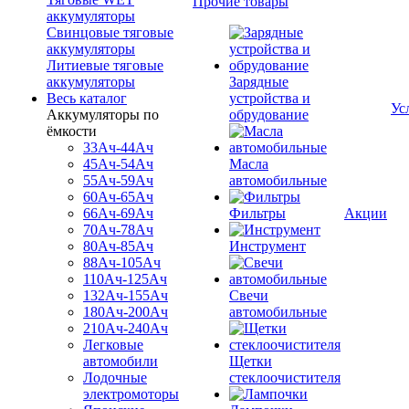
Прочие товары
аккумуляторы
Свинцовые тяговые
аккумуляторы
Литиевые тяговые
аккумуляторы
Зарядные
Весь каталог
устройства и
Ус
Аккумуляторы по
обрудование
ёмкости
33Ач-44Ач
45Ач-54Ач
Масла
55Ач-59Ач
автомобильные
60Ач-65Ач
66Ач-69Ач
Фильтры
Акции
70Ач-78Ач
80Ач-85Ач
Инструмент
88Ач-105Ач
110Ач-125Ач
132Ач-155Ач
Свечи
180Ач-200Ач
автомобильные
210Ач-240Ач
Легковые
автомобили
Щетки
Лодочные
стеклоочистителя
электромоторы