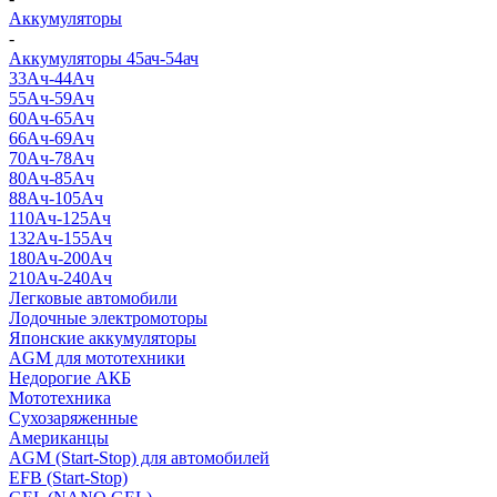
Аккумуляторы
-
Аккумуляторы 45ач-54ач
33Ач-44Ач
55Ач-59Ач
60Ач-65Ач
66Ач-69Ач
70Ач-78Ач
80Ач-85Ач
88Ач-105Ач
110Ач-125Ач
132Ач-155Ач
180Ач-200Ач
210Ач-240Ач
Легковые автомобили
Лодочные электромоторы
Японские аккумуляторы
AGM для мототехники
Недорогие АКБ
Мототехника
Сухозаряженные
Американцы
AGM (Start-Stop) для автомобилей
EFB (Start-Stop)