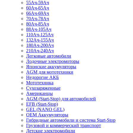
55Ач-59Ач
60Ач-65Ач
66Ач-69Ач
70Ач-78Ач
80Ач-85Ач
88Ач-105Ач
110Ач-125Ач
132Ач-155Ач
180Ач-200Ач
210Ач-240Ач
Легковые автомобили
Лодочные электромоторы
Японские аккумуляторы
AGM для мототехники
Недорогие АКБ
Мототехника
Сухозаряженные
Американцы
AGM (Start-Stop) для автомобилей
EFB (Start-Stop)
GEL (NANO GEL)
OEM Аккумуляторы
Гибридные автомобили и система Start-Stop
Грузовой и коммерческий транспорт
Детские электромобили