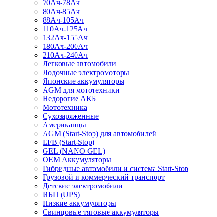
70Ач-78Ач
80Ач-85Ач
88Ач-105Ач
110Ач-125Ач
132Ач-155Ач
180Ач-200Ач
210Ач-240Ач
Легковые автомобили
Лодочные электромоторы
Японские аккумуляторы
AGM для мототехники
Недорогие АКБ
Мототехника
Сухозаряженные
Американцы
AGM (Start-Stop) для автомобилей
EFB (Start-Stop)
GEL (NANO GEL)
OEM Аккумуляторы
Гибридные автомобили и система Start-Stop
Грузовой и коммерческий транспорт
Детские электромобили
ИБП (UPS)
Низкие аккумуляторы
Свинцовые тяговые аккумуляторы