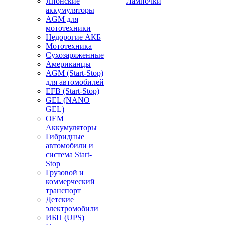
Японские
Лампочки
аккумуляторы
AGM для
мототехники
Недорогие АКБ
Мототехника
Сухозаряженные
Американцы
AGM (Start-Stop)
для автомобилей
EFB (Start-Stop)
GEL (NANO
GEL)
OEM
Аккумуляторы
Гибридные
автомобили и
система Start-
Stop
Грузовой и
коммерческий
транспорт
Детские
электромобили
ИБП (UPS)