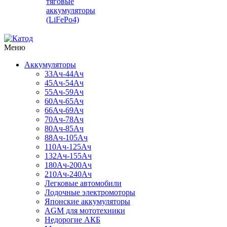
тяговые
аккумуляторы
(LiFePo4)
Меню
Аккумуляторы
33Ач-44Ач
45Ач-54Ач
55Ач-59Ач
60Ач-65Ач
66Ач-69Ач
70Ач-78Ач
80Ач-85Ач
88Ач-105Ач
110Ач-125Ач
132Ач-155Ач
180Ач-200Ач
210Ач-240Ач
Легковые автомобили
Лодочные электромоторы
Японские аккумуляторы
AGM для мототехники
Недорогие АКБ