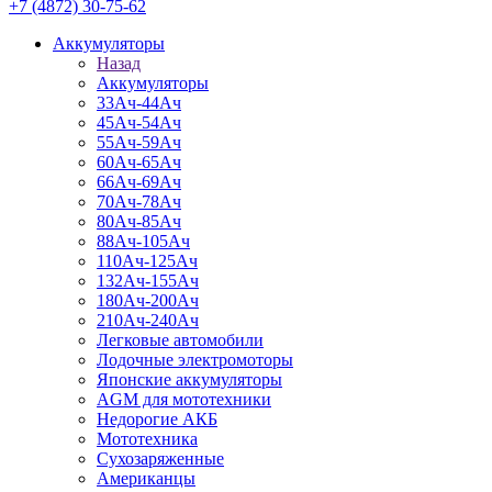
+7 (4872) 30-75-62
Аккумуляторы
Назад
Аккумуляторы
33Ач-44Ач
45Ач-54Ач
55Ач-59Ач
60Ач-65Ач
66Ач-69Ач
70Ач-78Ач
80Ач-85Ач
88Ач-105Ач
110Ач-125Ач
132Ач-155Ач
180Ач-200Ач
210Ач-240Ач
Легковые автомобили
Лодочные электромоторы
Японские аккумуляторы
AGM для мототехники
Недорогие АКБ
Мототехника
Сухозаряженные
Американцы