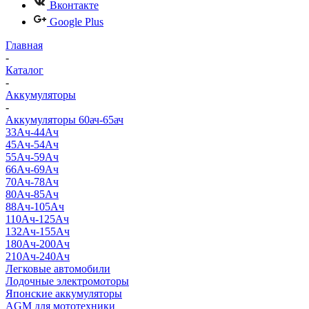
Вконтакте
Google Plus
Главная
-
Каталог
-
Аккумуляторы
-
Аккумуляторы 60ач-65ач
33Ач-44Ач
45Ач-54Ач
55Ач-59Ач
66Ач-69Ач
70Ач-78Ач
80Ач-85Ач
88Ач-105Ач
110Ач-125Ач
132Ач-155Ач
180Ач-200Ач
210Ач-240Ач
Легковые автомобили
Лодочные электромоторы
Японские аккумуляторы
AGM для мототехники