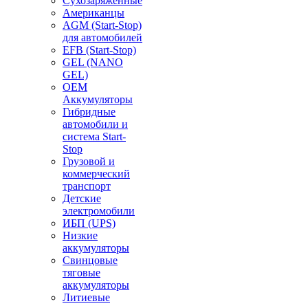
Сухозаряженные
Американцы
AGM (Start-Stop)
для автомобилей
EFB (Start-Stop)
GEL (NANO
GEL)
OEM
Аккумуляторы
Гибридные
автомобили и
система Start-
Stop
Грузовой и
коммерческий
транспорт
Детские
электромобили
ИБП (UPS)
Низкие
аккумуляторы
Свинцовые
тяговые
аккумуляторы
Литиевые