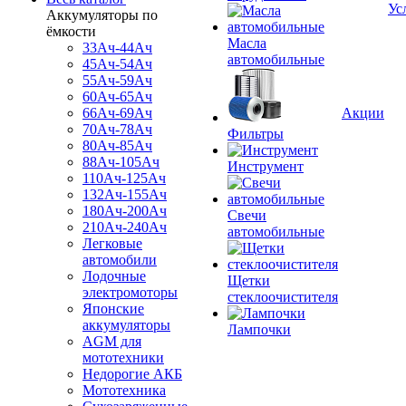
Ус
Аккумуляторы по
ёмкости
Масла
33Ач-44Ач
автомобильные
45Ач-54Ач
55Ач-59Ач
60Ач-65Ач
66Ач-69Ач
Акции
70Ач-78Ач
Фильтры
80Ач-85Ач
88Ач-105Ач
Инструмент
110Ач-125Ач
132Ач-155Ач
180Ач-200Ач
Свечи
210Ач-240Ач
автомобильные
Легковые
автомобили
Лодочные
Щетки
электромоторы
стеклоочистителя
Японские
аккумуляторы
Лампочки
AGM для
мототехники
Недорогие АКБ
Мототехника