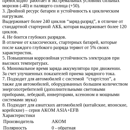
превосходно работает в экстремальных условиях сильных
морозов (-40) и палящего солнца (+50).
3. Двойной ресурс батареи и устойчивость к циклическим
нагрузкам.
Выдерживает более 240 циклов “заряд-разряд”, в отличие от
стандартной стартерной АКБ, которая выдерживает более 120
циклов.
4. Не боится глубоких разрядов.
В отличие от классических, стартерных батарей, которые
после каждого глубокого разряда теряют от 5% своих
характеристик.
5. Повышенная коррозийная устойчивость электродов при
высоких температурах.
6. Минимальное время заряда аккумулятора при движении.
За счет улучшенных показателей приема зарядного тока.
7. Подходит для автомобилей с системой “старт/стоп”, а
также для автомобилей, оборудованных большим количеством
энергопотребителей (дополнительными световыми
приборами, лебедкой, инверторами, ксеноном и мощными
системами звука)
8. Подходит для азиатских автомобилей (китайские, японские,
корейские) – серия АКОМ ASIA+EFB
Характеристики
Производитель
АКОМ
Полярность
0 - обратная