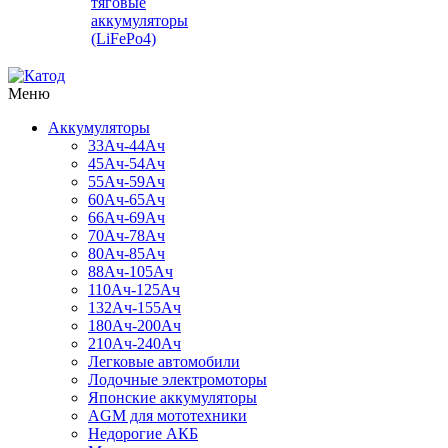
тяговые
аккумуляторы
(LiFePo4)
Меню
Аккумуляторы
33Ач-44Ач
45Ач-54Ач
55Ач-59Ач
60Ач-65Ач
66Ач-69Ач
70Ач-78Ач
80Ач-85Ач
88Ач-105Ач
110Ач-125Ач
132Ач-155Ач
180Ач-200Ач
210Ач-240Ач
Легковые автомобили
Лодочные электромоторы
Японские аккумуляторы
AGM для мототехники
Недорогие АКБ