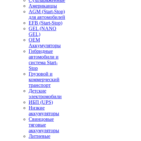
Сухозаряженные
Американцы
AGM (Start-Stop)
для автомобилей
EFB (Start-Stop)
GEL (NANO
GEL)
OEM
Аккумуляторы
Гибридные
автомобили и
система Start-
Stop
Грузовой и
коммерческий
транспорт
Детские
электромобили
ИБП (UPS)
Низкие
аккумуляторы
Свинцовые
тяговые
аккумуляторы
Литиевые