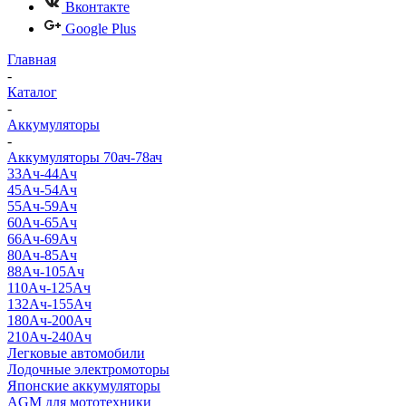
Вконтакте
Google Plus
Главная
-
Каталог
-
Аккумуляторы
-
Аккумуляторы 70ач-78ач
33Ач-44Ач
45Ач-54Ач
55Ач-59Ач
60Ач-65Ач
66Ач-69Ач
80Ач-85Ач
88Ач-105Ач
110Ач-125Ач
132Ач-155Ач
180Ач-200Ач
210Ач-240Ач
Легковые автомобили
Лодочные электромоторы
Японские аккумуляторы
AGM для мототехники