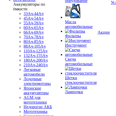
обрудование
Ус
Аккумуляторы по
ёмкости
33Ач-44Ач
45Ач-54Ач
Масла
55Ач-59Ач
автомобильные
60Ач-65Ач
66Ач-69Ач
Акции
Фильтры
70Ач-78Ач
80Ач-85Ач
Инструмент
88Ач-105Ач
110Ач-125Ач
132Ач-155Ач
Свечи
180Ач-200Ач
автомобильные
210Ач-240Ач
Легковые
автомобили
Щетки
Лодочные
стеклоочистителя
электромоторы
Японские
Лампочки
аккумуляторы
AGM для
мототехники
Недорогие АКБ
Мототехника