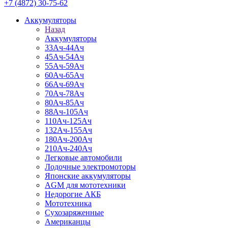
+7 (4872) 30-75-62
Аккумуляторы
Назад
Аккумуляторы
33Ач-44Ач
45Ач-54Ач
55Ач-59Ач
60Ач-65Ач
66Ач-69Ач
70Ач-78Ач
80Ач-85Ач
88Ач-105Ач
110Ач-125Ач
132Ач-155Ач
180Ач-200Ач
210Ач-240Ач
Легковые автомобили
Лодочные электромоторы
Японские аккумуляторы
AGM для мототехники
Недорогие АКБ
Мототехника
Сухозаряженные
Американцы