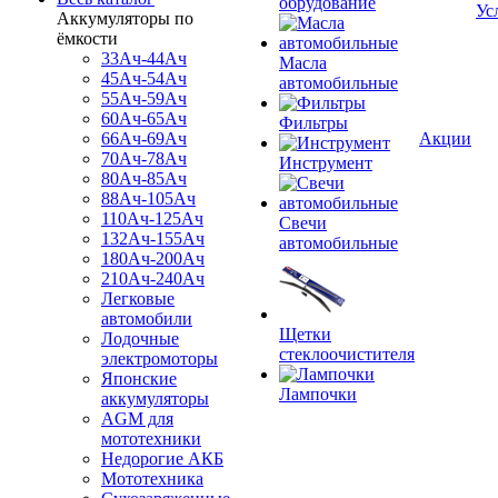
обрудование
Ус
Аккумуляторы по
ёмкости
33Ач-44Ач
Масла
45Ач-54Ач
автомобильные
55Ач-59Ач
60Ач-65Ач
Фильтры
66Ач-69Ач
Акции
70Ач-78Ач
Инструмент
80Ач-85Ач
88Ач-105Ач
110Ач-125Ач
Свечи
132Ач-155Ач
автомобильные
180Ач-200Ач
210Ач-240Ач
Легковые
автомобили
Щетки
Лодочные
стеклоочистителя
электромоторы
Японские
Лампочки
аккумуляторы
AGM для
мототехники
Недорогие АКБ
Мототехника