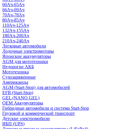
60Ач-65Ач
66Ач-69Ач
70Ач-78Ач
80Ач-85Ач
110Ач-125Ач
132Ач-155Ач
180Ач-200Ач
210Ач-240Ач
Легковые автомобили
Лодочные электромоторы
Японские аккумуляторы
AGM для мототехники
Недорогие АКБ
Мототехника
Сухозаряженные
Американцы
AGM (Start-Stop) для автомобилей
EFB (Start-Stop)
GEL (NANO GEL)
OEM Аккумуляторы
Гибридные автомобили и система Start-Stop
Грузовой и коммерческий транспорт
Детские электромобили
ИБП (UPS)
Литиевые тяговые аккумуляторы (LiFePo4)