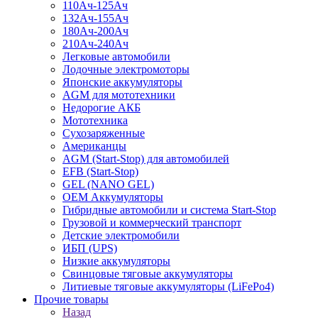
110Ач-125Ач
132Ач-155Ач
180Ач-200Ач
210Ач-240Ач
Легковые автомобили
Лодочные электромоторы
Японские аккумуляторы
AGM для мототехники
Недорогие АКБ
Мототехника
Сухозаряженные
Американцы
AGM (Start-Stop) для автомобилей
EFB (Start-Stop)
GEL (NANO GEL)
OEM Аккумуляторы
Гибридные автомобили и система Start-Stop
Грузовой и коммерческий транспорт
Детские электромобили
ИБП (UPS)
Низкие аккумуляторы
Свинцовые тяговые аккумуляторы
Литиевые тяговые аккумуляторы (LiFePo4)
Прочие товары
Назад