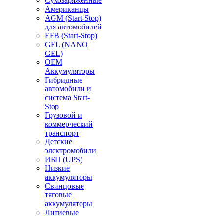
Сухозаряженные
Американцы
AGM (Start-Stop)
для автомобилей
EFB (Start-Stop)
GEL (NANO
GEL)
OEM
Аккумуляторы
Гибридные
автомобили и
система Start-
Stop
Грузовой и
коммерческий
транспорт
Детские
электромобили
ИБП (UPS)
Низкие
аккумуляторы
Свинцовые
тяговые
аккумуляторы
Литиевые