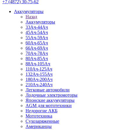
+7 (4872) 30-75-62
Аккумуляторы
Назад
Аккумуляторы
33Ач-44Ач
45Ач-54Ач
55Ач-59Ач
60Ач-65Ач
66Ач-69Ач
70Ач-78Ач
80Ач-85Ач
88Ач-105Ач
110Ач-125Ач
132Ач-155Ач
180Ач-200Ач
210Ач-240Ач
Легковые автомобили
Лодочные электромоторы
Японские аккумуляторы
AGM для мототехники
Недорогие АКБ
Мототехника
Сухозаряженные
Американцы