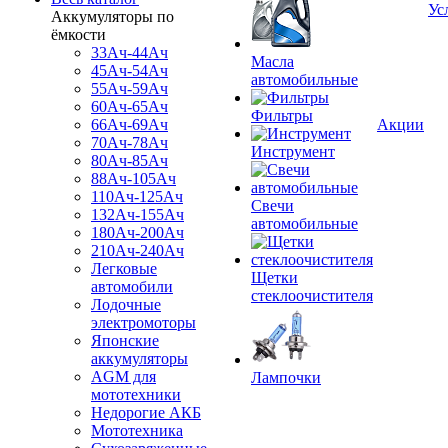
Ус
Аккумуляторы по
ёмкости
33Ач-44Ач
Масла
45Ач-54Ач
автомобильные
55Ач-59Ач
60Ач-65Ач
Фильтры
66Ач-69Ач
Акции
70Ач-78Ач
Инструмент
80Ач-85Ач
88Ач-105Ач
110Ач-125Ач
Свечи
132Ач-155Ач
автомобильные
180Ач-200Ач
210Ач-240Ач
Легковые
Щетки
автомобили
стеклоочистителя
Лодочные
электромоторы
Японские
аккумуляторы
AGM для
Лампочки
мототехники
Недорогие АКБ
Мототехника