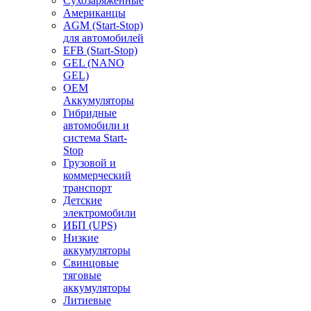
Сухозаряженные
Американцы
AGM (Start-Stop)
для автомобилей
EFB (Start-Stop)
GEL (NANO
GEL)
OEM
Аккумуляторы
Гибридные
автомобили и
система Start-
Stop
Грузовой и
коммерческий
транспорт
Детские
электромобили
ИБП (UPS)
Низкие
аккумуляторы
Свинцовые
тяговые
аккумуляторы
Литиевые