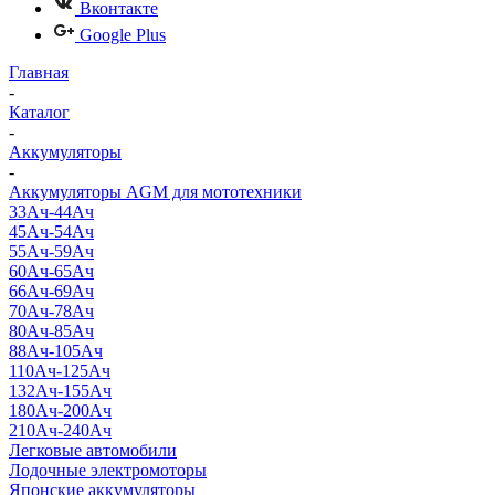
Вконтакте
Google Plus
Главная
-
Каталог
-
Аккумуляторы
-
Аккумуляторы AGM для мототехники
33Ач-44Ач
45Ач-54Ач
55Ач-59Ач
60Ач-65Ач
66Ач-69Ач
70Ач-78Ач
80Ач-85Ач
88Ач-105Ач
110Ач-125Ач
132Ач-155Ач
180Ач-200Ач
210Ач-240Ач
Легковые автомобили
Лодочные электромоторы
Японские аккумуляторы