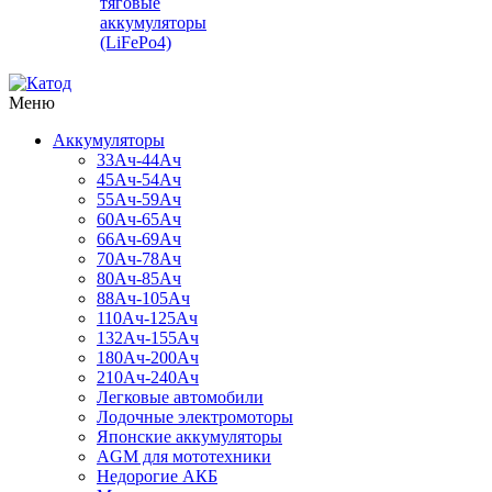
тяговые
аккумуляторы
(LiFePo4)
Меню
Аккумуляторы
33Ач-44Ач
45Ач-54Ач
55Ач-59Ач
60Ач-65Ач
66Ач-69Ач
70Ач-78Ач
80Ач-85Ач
88Ач-105Ач
110Ач-125Ач
132Ач-155Ач
180Ач-200Ач
210Ач-240Ач
Легковые автомобили
Лодочные электромоторы
Японские аккумуляторы
AGM для мототехники
Недорогие АКБ