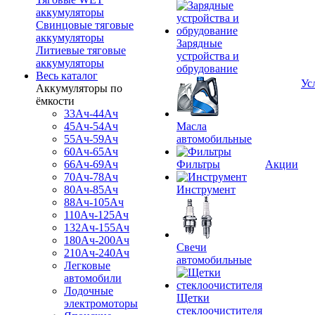
аккумуляторы
Свинцовые тяговые
аккумуляторы
Зарядные
Литиевые тяговые
устройства и
аккумуляторы
обрудование
Весь каталог
Ус
Аккумуляторы по
ёмкости
33Ач-44Ач
45Ач-54Ач
Масла
55Ач-59Ач
автомобильные
60Ач-65Ач
66Ач-69Ач
Фильтры
Акции
70Ач-78Ач
80Ач-85Ач
Инструмент
88Ач-105Ач
110Ач-125Ач
132Ач-155Ач
180Ач-200Ач
Свечи
210Ач-240Ач
автомобильные
Легковые
автомобили
Лодочные
Щетки
электромоторы
стеклоочистителя