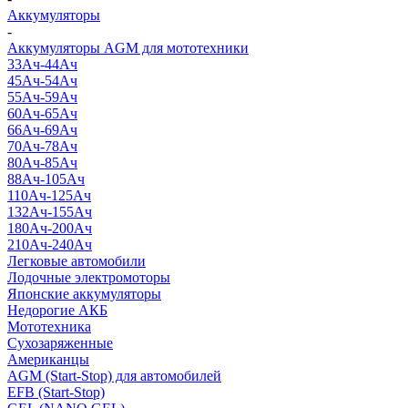
Аккумуляторы
-
Аккумуляторы AGM для мототехники
33Ач-44Ач
45Ач-54Ач
55Ач-59Ач
60Ач-65Ач
66Ач-69Ач
70Ач-78Ач
80Ач-85Ач
88Ач-105Ач
110Ач-125Ач
132Ач-155Ач
180Ач-200Ач
210Ач-240Ач
Легковые автомобили
Лодочные электромоторы
Японские аккумуляторы
Недорогие АКБ
Мототехника
Сухозаряженные
Американцы
AGM (Start-Stop) для автомобилей
EFB (Start-Stop)