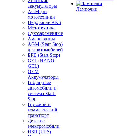
Японские
аккумуляторы
Лампочки
AGM для
мототехники
Недорогие АКБ
Мототехника
Сухозаряженные
Американцы
AGM (Start-Stop)
для автомобилей
EFB (Start-Stop)
GEL (NANO
GEL)
OEM
Аккумуляторы
Гибридные
автомобили и
система Start-
Stop
Грузовой и
коммерческий
транспорт
Детские
электромобили
ИБП (UPS)