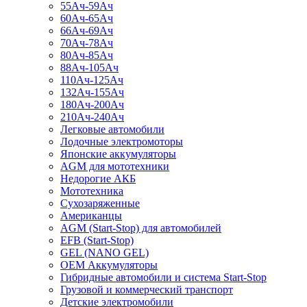
55Ач-59Ач
60Ач-65Ач
66Ач-69Ач
70Ач-78Ач
80Ач-85Ач
88Ач-105Ач
110Ач-125Ач
132Ач-155Ач
180Ач-200Ач
210Ач-240Ач
Легковые автомобили
Лодочные электромоторы
Японские аккумуляторы
AGM для мототехники
Недорогие АКБ
Мототехника
Сухозаряженные
Американцы
AGM (Start-Stop) для автомобилей
EFB (Start-Stop)
GEL (NANO GEL)
OEM Аккумуляторы
Гибридные автомобили и система Start-Stop
Грузовой и коммерческий транспорт
Детские электромобили