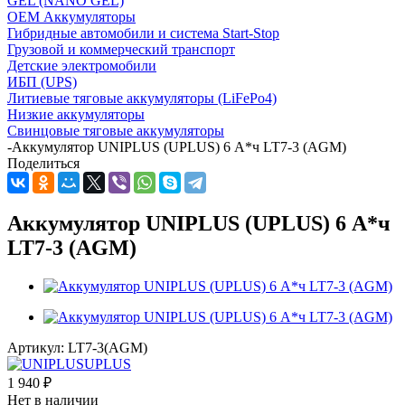
GEL (NANO GEL)
OEM Аккумуляторы
Гибридные автомобили и система Start-Stop
Грузовой и коммерческий транспорт
Детские электромобили
ИБП (UPS)
Литиевые тяговые аккумуляторы (LiFePo4)
Низкие аккумуляторы
Свинцовые тяговые аккумуляторы
-
Аккумулятор UNIPLUS (UPLUS) 6 А*ч LT7-3 (AGM)
Поделиться
Аккумулятор UNIPLUS (UPLUS) 6 А*ч
LT7-3 (AGM)
Артикул:
LT7-3(AGM)
1 940
₽
Нет в наличии