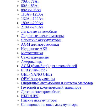
70Ач-78Ач
80Ач-85Ач
88Ач-105Ач
110Ач-125Ач
132Ач-155Ач
180Ач-200Ач
210Ач-240Ач
Легковые автомобили
Лодочные электромоторы
Японские аккумуляторы
AGM для мототехники
Недорогие АКБ
Мототехника
Сухозаряженные
Американцы
AGM (Start-Stop) для автомобилей
EFB (Start-Stop)
GEL (NANO GEL)
OEM Аккумуляторы
Гибридные автомобили и система Start-Stop
Грузовой и коммерческий транспорт
Детские электромобили
ИБП (UPS)
Низкие аккумуляторы
Свинцовые тяговые аккумуляторы