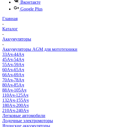
Вконтакте
Google Plus
Главная
-
Каталог
-
Аккумуляторы
-
Аккумуляторы AGM для мототехники
33Ач-44Ач
45Ач-54Ач
55Ач-59Ач
60Ач-65Ач
66Ач-69Ач
70Ач-78Ач
80Ач-85Ач
88Ач-105Ач
110Ач-125Ач
132Ач-155Ач
180Ач-200Ач
210Ач-240Ач
Легковые автомобили
Лодочные электромоторы
Японские аккумуляторы