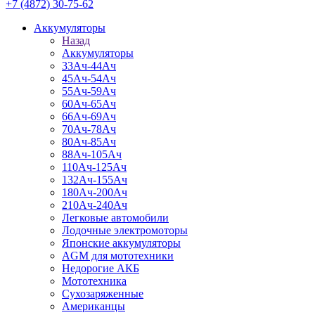
+7 (4872) 30-75-62
Аккумуляторы
Назад
Аккумуляторы
33Ач-44Ач
45Ач-54Ач
55Ач-59Ач
60Ач-65Ач
66Ач-69Ач
70Ач-78Ач
80Ач-85Ач
88Ач-105Ач
110Ач-125Ач
132Ач-155Ач
180Ач-200Ач
210Ач-240Ач
Легковые автомобили
Лодочные электромоторы
Японские аккумуляторы
AGM для мототехники
Недорогие АКБ
Мототехника
Сухозаряженные
Американцы