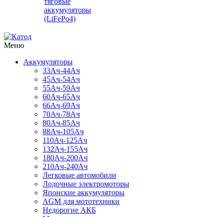
тяговые
аккумуляторы
(LiFePo4)
Меню
Аккумуляторы
33Ач-44Ач
45Ач-54Ач
55Ач-59Ач
60Ач-65Ач
66Ач-69Ач
70Ач-78Ач
80Ач-85Ач
88Ач-105Ач
110Ач-125Ач
132Ач-155Ач
180Ач-200Ач
210Ач-240Ач
Легковые автомобили
Лодочные электромоторы
Японские аккумуляторы
AGM для мототехники
Недорогие АКБ