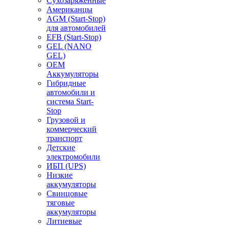
Сухозаряженные
Американцы
AGM (Start-Stop)
для автомобилей
EFB (Start-Stop)
GEL (NANO
GEL)
OEM
Аккумуляторы
Гибридные
автомобили и
система Start-
Stop
Грузовой и
коммерческий
транспорт
Детские
электромобили
ИБП (UPS)
Низкие
аккумуляторы
Свинцовые
тяговые
аккумуляторы
Литиевые