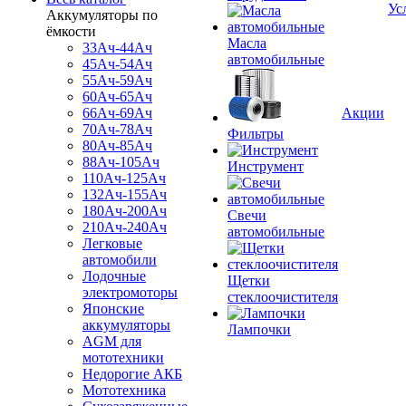
Ус
Аккумуляторы по
ёмкости
Масла
33Ач-44Ач
автомобильные
45Ач-54Ач
55Ач-59Ач
60Ач-65Ач
66Ач-69Ач
Акции
70Ач-78Ач
Фильтры
80Ач-85Ач
88Ач-105Ач
Инструмент
110Ач-125Ач
132Ач-155Ач
180Ач-200Ач
Свечи
210Ач-240Ач
автомобильные
Легковые
автомобили
Лодочные
Щетки
электромоторы
стеклоочистителя
Японские
аккумуляторы
Лампочки
AGM для
мототехники
Недорогие АКБ
Мототехника