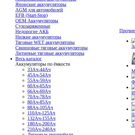
Японские аккумуляторы
AGM для автомобилей
EFB (Start-Stop)
OEM Аккумуляторы
Сухозаряженные
Прочие
Недорогие АКБ
Низкие аккумуляторы
Тяговые WET аккумуляторы
З
Свинцовые тяговые аккумуляторы
Литиевые тяговые аккумуляторы
Весь каталог
Аккумуляторы по ёмкости
33Ач-44Ач
М
45Ач-54Ач
55Ач-59Ач
Ф
60Ач-65Ач
66Ач-69Ач
И
70Ач-78Ач
80Ач-85Ач
С
88Ач-105Ач
110Ач-125Ач
Щ
132Ач-155Ач
180Ач-200Ач
Л
210Ач-240Ач
Легковые автомобили