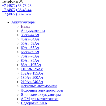
Телефоны
+7 (4872) 33-73-28
+7 (4872) 36-43-44
+7 (4872) 30-75-62
Аккумуляторы
Назад
Аккумуляторы
33Ач-44Ач
45Ач-54Ач
55Ач-59Ач
60Ач-65Ач
66Ач-69Ач
70Ач-78Ач
80Ач-85Ач
88Ач-105Ач
110Ач-125Ач
132Ач-155Ач
180Ач-200Ач
210Ач-240Ач
Легковые автомобили
Лодочные электромоторы
Японские аккумуляторы
AGM для мототехники
Недорогие АКБ