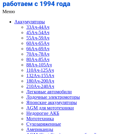
Меню
Аккумуляторы
33Ач-44Ач
45Ач-54Ач
55Ач-59Ач
60Ач-65Ач
66Ач-69Ач
70Ач-78Ач
80Ач-85Ач
88Ач-105Ач
110Ач-125Ач
132Ач-155Ач
180Ач-200Ач
210Ач-240Ач
Легковые автомобили
Лодочные электромоторы
Японские аккумуляторы
AGM для мототехники
Недорогие АКБ
Мототехника
Сухозаряженные
Американцы