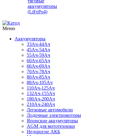
тяговые
аккумуляторы
(LiFePo4)
Меню
Аккумуляторы
33Ач-44Ач
45Ач-54Ач
55Ач-59Ач
60Ач-65Ач
66Ач-69Ач
70Ач-78Ач
80Ач-85Ач
88Ач-105Ач
110Ач-125Ач
132Ач-155Ач
180Ач-200Ач
210Ач-240Ач
Легковые автомобили
Лодочные электромоторы
Японские аккумуляторы
AGM для мототехники
Недорогие АКБ