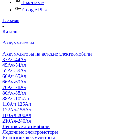
Вконтакте
Google Plus
Главная
-
Каталог
-
Аккумуляторы
-
Аккумуляторы на детские электромобили
33Ач-44Ач
45Ач-54Ач
55Ач-59Ач
60Ач-65Ач
66Ач-69Ач
70Ач-78Ач
80Ач-85Ач
88Ач-105Ач
110Ач-125Ач
132Ач-155Ач
180Ач-200Ач
210Ач-240Ач
Легковые автомобили
Лодочные электромоторы
Японские аккумуляторы