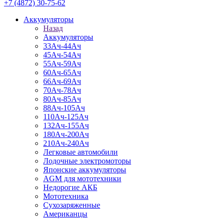
+7 (4872) 30-75-62
Аккумуляторы
Назад
Аккумуляторы
33Ач-44Ач
45Ач-54Ач
55Ач-59Ач
60Ач-65Ач
66Ач-69Ач
70Ач-78Ач
80Ач-85Ач
88Ач-105Ач
110Ач-125Ач
132Ач-155Ач
180Ач-200Ач
210Ач-240Ач
Легковые автомобили
Лодочные электромоторы
Японские аккумуляторы
AGM для мототехники
Недорогие АКБ
Мототехника
Сухозаряженные
Американцы