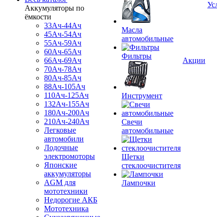
Ус
Аккумуляторы по
ёмкости
33Ач-44Ач
Масла
45Ач-54Ач
автомобильные
55Ач-59Ач
60Ач-65Ач
Фильтры
66Ач-69Ач
Акции
70Ач-78Ач
80Ач-85Ач
88Ач-105Ач
110Ач-125Ач
Инструмент
132Ач-155Ач
180Ач-200Ач
210Ач-240Ач
Свечи
Легковые
автомобильные
автомобили
Лодочные
электромоторы
Щетки
Японские
стеклоочистителя
аккумуляторы
AGM для
Лампочки
мототехники
Недорогие АКБ
Мототехника