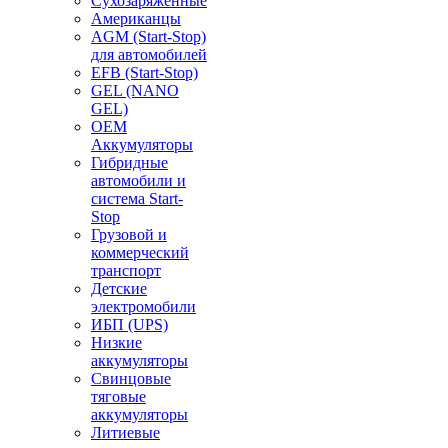
Сухозаряженные
Американцы
AGM (Start-Stop)
для автомобилей
EFB (Start-Stop)
GEL (NANO
GEL)
OEM
Аккумуляторы
Гибридные
автомобили и
система Start-
Stop
Грузовой и
коммерческий
транспорт
Детские
электромобили
ИБП (UPS)
Низкие
аккумуляторы
Свинцовые
тяговые
аккумуляторы
Литиевые