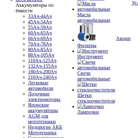
Ус
Аккумуляторы по
ёмкости
Масла
33Ач-44Ач
автомобильные
45Ач-54Ач
55Ач-59Ач
60Ач-65Ач
66Ач-69Ач
Акции
70Ач-78Ач
Фильтры
80Ач-85Ач
88Ач-105Ач
Инструмент
110Ач-125Ач
132Ач-155Ач
180Ач-200Ач
Свечи
210Ач-240Ач
автомобильные
Легковые
автомобили
Лодочные
Щетки
электромоторы
стеклоочистителя
Японские
аккумуляторы
Лампочки
AGM для
мототехники
Недорогие АКБ
Мототехника