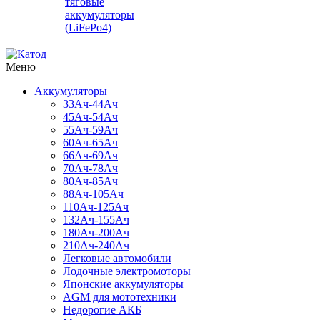
тяговые
аккумуляторы
(LiFePo4)
Меню
Аккумуляторы
33Ач-44Ач
45Ач-54Ач
55Ач-59Ач
60Ач-65Ач
66Ач-69Ач
70Ач-78Ач
80Ач-85Ач
88Ач-105Ач
110Ач-125Ач
132Ач-155Ач
180Ач-200Ач
210Ач-240Ач
Легковые автомобили
Лодочные электромоторы
Японские аккумуляторы
AGM для мототехники
Недорогие АКБ