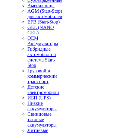
Сухозаряженные
Американцы
AGM (Start-Stop)
для автомобилей
EFB (Start-Stop)
GEL (NANO
GEL)
OEM
Аккумуляторы
Гибридные
автомобили и
система Start-
Stop
Грузовой и
коммерческий
транспорт
Детские
электромобили
ИБП (UPS)
Низкие
аккумуляторы
Свинцовые
тяговые
аккумуляторы
Литиевые