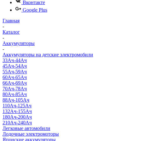
Вконтакте
Google Plus
Главная
-
Каталог
-
Аккумуляторы
-
Аккумуляторы на детские электромобили
33Ач-44Ач
45Ач-54Ач
55Ач-59Ач
60Ач-65Ач
66Ач-69Ач
70Ач-78Ач
80Ач-85Ач
88Ач-105Ач
110Ач-125Ач
132Ач-155Ач
180Ач-200Ач
210Ач-240Ач
Легковые автомобили
Лодочные электромоторы
Японские аккумуляторы