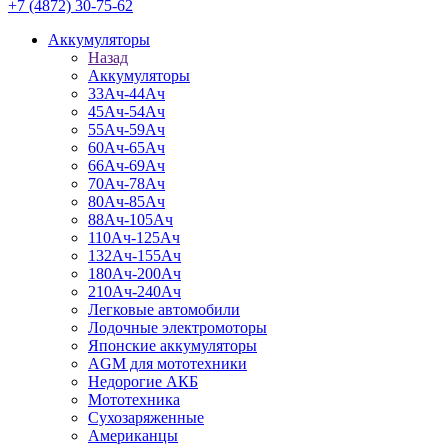
+7 (4872) 30-75-62
Аккумуляторы
Назад
Аккумуляторы
33Ач-44Ач
45Ач-54Ач
55Ач-59Ач
60Ач-65Ач
66Ач-69Ач
70Ач-78Ач
80Ач-85Ач
88Ач-105Ач
110Ач-125Ач
132Ач-155Ач
180Ач-200Ач
210Ач-240Ач
Легковые автомобили
Лодочные электромоторы
Японские аккумуляторы
AGM для мототехники
Недорогие АКБ
Мототехника
Сухозаряженные
Американцы