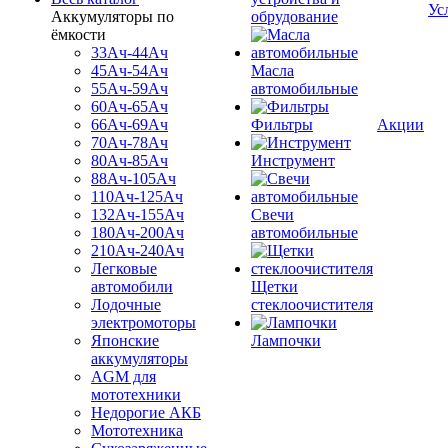
Ус
Аккумуляторы по
обрудование
ёмкости
33Ач-44Ач
45Ач-54Ач
Масла
55Ач-59Ач
автомобильные
60Ач-65Ач
66Ач-69Ач
Фильтры
Акции
70Ач-78Ач
80Ач-85Ач
Инструмент
88Ач-105Ач
110Ач-125Ач
132Ач-155Ач
Свечи
180Ач-200Ач
автомобильные
210Ач-240Ач
Легковые
автомобили
Щетки
Лодочные
стеклоочистителя
электромоторы
Японские
Лампочки
аккумуляторы
AGM для
мототехники
Недорогие АКБ
Мототехника