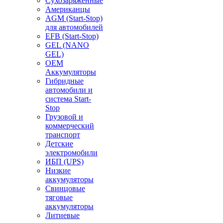
Сухозаряженные
Американцы
AGM (Start-Stop)
для автомобилей
EFB (Start-Stop)
GEL (NANO
GEL)
OEM
Аккумуляторы
Гибридные
автомобили и
система Start-
Stop
Грузовой и
коммерческий
транспорт
Детские
электромобили
ИБП (UPS)
Низкие
аккумуляторы
Свинцовые
тяговые
аккумуляторы
Литиевые