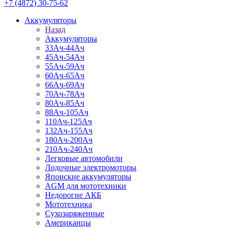
+7 (4872) 30-75-62
Аккумуляторы
Назад
Аккумуляторы
33Ач-44Ач
45Ач-54Ач
55Ач-59Ач
60Ач-65Ач
66Ач-69Ач
70Ач-78Ач
80Ач-85Ач
88Ач-105Ач
110Ач-125Ач
132Ач-155Ач
180Ач-200Ач
210Ач-240Ач
Легковые автомобили
Лодочные электромоторы
Японские аккумуляторы
AGM для мототехники
Недорогие АКБ
Мототехника
Сухозаряженные
Американцы