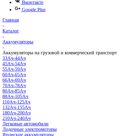
Вконтакте
Google Plus
Главная
-
Каталог
-
Аккумуляторы
-
Аккумуляторы на грузовой и коммерческий транспорт
33Ач-44Ач
45Ач-54Ач
55Ач-59Ач
60Ач-65Ач
66Ач-69Ач
70Ач-78Ач
80Ач-85Ач
88Ач-105Ач
110Ач-125Ач
132Ач-155Ач
180Ач-200Ач
210Ач-240Ач
Легковые автомобили
Лодочные электромоторы
Японские аккумуляторы