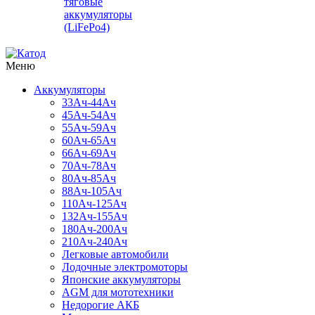
тяговые
аккумуляторы
(LiFePo4)
Меню
Аккумуляторы
33Ач-44Ач
45Ач-54Ач
55Ач-59Ач
60Ач-65Ач
66Ач-69Ач
70Ач-78Ач
80Ач-85Ач
88Ач-105Ач
110Ач-125Ач
132Ач-155Ач
180Ач-200Ач
210Ач-240Ач
Легковые автомобили
Лодочные электромоторы
Японские аккумуляторы
AGM для мототехники
Недорогие АКБ