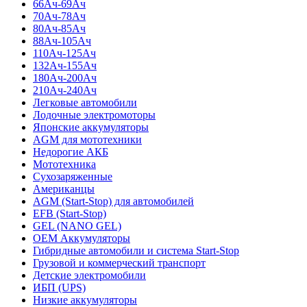
66Ач-69Ач
70Ач-78Ач
80Ач-85Ач
88Ач-105Ач
110Ач-125Ач
132Ач-155Ач
180Ач-200Ач
210Ач-240Ач
Легковые автомобили
Лодочные электромоторы
Японские аккумуляторы
AGM для мототехники
Недорогие АКБ
Мототехника
Сухозаряженные
Американцы
AGM (Start-Stop) для автомобилей
EFB (Start-Stop)
GEL (NANO GEL)
OEM Аккумуляторы
Гибридные автомобили и система Start-Stop
Грузовой и коммерческий транспорт
Детские электромобили
ИБП (UPS)
Низкие аккумуляторы