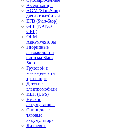
Сухозаряженные
Американцы
AGM (Start-Stop)
для автомобилей
EFB (Start-Stop)
GEL (NANO
GEL)
OEM
Аккумуляторы
Гибридные
автомобили и
система Start-
Stop
Грузовой и
коммерческий
транспорт
Детские
электромобили
ИБП (UPS)
Низкие
аккумуляторы
Свинцовые
тяговые
аккумуляторы
Литиевые