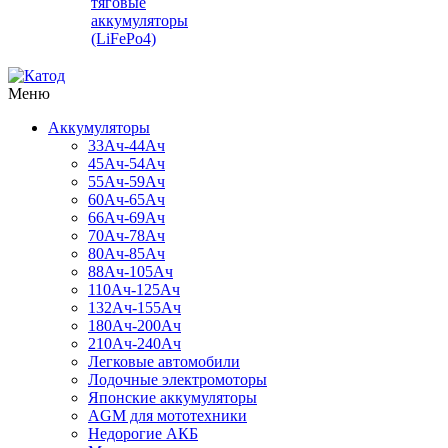
тяговые
аккумуляторы
(LiFePo4)
Меню
Аккумуляторы
33Ач-44Ач
45Ач-54Ач
55Ач-59Ач
60Ач-65Ач
66Ач-69Ач
70Ач-78Ач
80Ач-85Ач
88Ач-105Ач
110Ач-125Ач
132Ач-155Ач
180Ач-200Ач
210Ач-240Ач
Легковые автомобили
Лодочные электромоторы
Японские аккумуляторы
AGM для мототехники
Недорогие АКБ