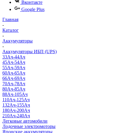
Вконтакте
Google Plus
Главная
-
Каталог
-
Аккумуляторы
-
Аккумуляторы ИБП (UPS)
33Ач-44Ач
45Ач-54Ач
55Ач-59Ач
60Ач-65Ач
66Ач-69Ач
70Ач-78Ач
80Ач-85Ач
88Ач-105Ач
110Ач-125Ач
132Ач-155Ач
180Ач-200Ач
210Ач-240Ач
Легковые автомобили
Лодочные электромоторы
Японские аккумуляторы