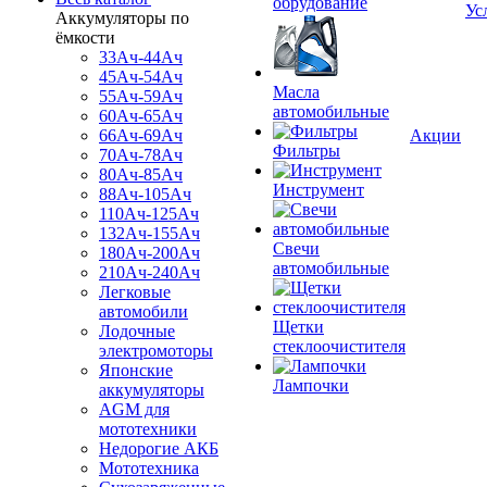
обрудование
Ус
Аккумуляторы по
ёмкости
33Ач-44Ач
45Ач-54Ач
Масла
55Ач-59Ач
автомобильные
60Ач-65Ач
66Ач-69Ач
Акции
Фильтры
70Ач-78Ач
80Ач-85Ач
Инструмент
88Ач-105Ач
110Ач-125Ач
132Ач-155Ач
Свечи
180Ач-200Ач
автомобильные
210Ач-240Ач
Легковые
автомобили
Щетки
Лодочные
стеклоочистителя
электромоторы
Японские
Лампочки
аккумуляторы
AGM для
мототехники
Недорогие АКБ
Мототехника