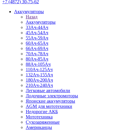
+7 (4872) 30-75-62
Аккумуляторы
Назад
Аккумуляторы
33Ач-44Ач
45Ач-54Ач
55Ач-59Ач
60Ач-65Ач
66Ач-69Ач
70Ач-78Ач
80Ач-85Ач
88Ач-105Ач
110Ач-125Ач
132Ач-155Ач
180Ач-200Ач
210Ач-240Ач
Легковые автомобили
Лодочные электромоторы
Японские аккумуляторы
AGM для мототехники
Недорогие АКБ
Мототехника
Сухозаряженные
Американцы