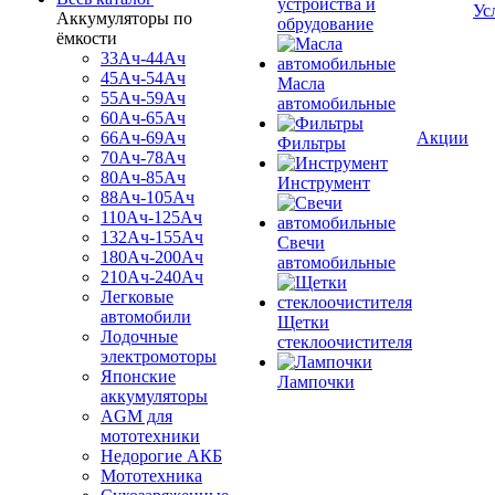
устройства и
Ус
Аккумуляторы по
обрудование
ёмкости
33Ач-44Ач
45Ач-54Ач
Масла
55Ач-59Ач
автомобильные
60Ач-65Ач
66Ач-69Ач
Акции
Фильтры
70Ач-78Ач
80Ач-85Ач
Инструмент
88Ач-105Ач
110Ач-125Ач
132Ач-155Ач
Свечи
180Ач-200Ач
автомобильные
210Ач-240Ач
Легковые
автомобили
Щетки
Лодочные
стеклоочистителя
электромоторы
Японские
Лампочки
аккумуляторы
AGM для
мототехники
Недорогие АКБ
Мототехника