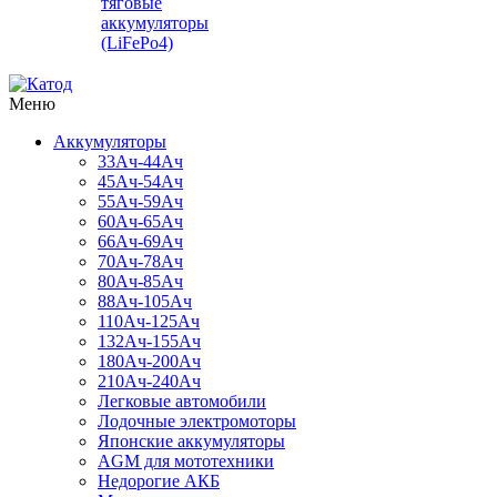
тяговые
аккумуляторы
(LiFePo4)
Меню
Аккумуляторы
33Ач-44Ач
45Ач-54Ач
55Ач-59Ач
60Ач-65Ач
66Ач-69Ач
70Ач-78Ач
80Ач-85Ач
88Ач-105Ач
110Ач-125Ач
132Ач-155Ач
180Ач-200Ач
210Ач-240Ач
Легковые автомобили
Лодочные электромоторы
Японские аккумуляторы
AGM для мототехники
Недорогие АКБ