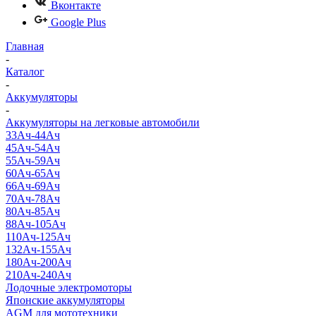
Вконтакте
Google Plus
Главная
-
Каталог
-
Аккумуляторы
-
Аккумуляторы на легковые автомобили
33Ач-44Ач
45Ач-54Ач
55Ач-59Ач
60Ач-65Ач
66Ач-69Ач
70Ач-78Ач
80Ач-85Ач
88Ач-105Ач
110Ач-125Ач
132Ач-155Ач
180Ач-200Ач
210Ач-240Ач
Лодочные электромоторы
Японские аккумуляторы
AGM для мототехники