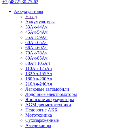
+7 (4872) 30-75-62
Аккумуляторы
Назад
Аккумуляторы
33Ач-44Ач
45Ач-54Ач
55Ач-59Ач
60Ач-65Ач
66Ач-69Ач
70Ач-78Ач
80Ач-85Ач
88Ач-105Ач
110Ач-125Ач
132Ач-155Ач
180Ач-200Ач
210Ач-240Ач
Легковые автомобили
Лодочные электромоторы
Японские аккумуляторы
AGM для мототехники
Недорогие АКБ
Мототехника
Сухозаряженные
Американцы