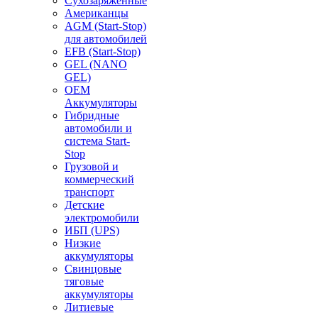
Сухозаряженные
Американцы
AGM (Start-Stop)
для автомобилей
EFB (Start-Stop)
GEL (NANO
GEL)
OEM
Аккумуляторы
Гибридные
автомобили и
система Start-
Stop
Грузовой и
коммерческий
транспорт
Детские
электромобили
ИБП (UPS)
Низкие
аккумуляторы
Свинцовые
тяговые
аккумуляторы
Литиевые