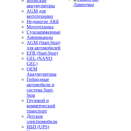
Японские
Лампочки
аккумуляторы
AGM для
мототехники
Недорогие АКБ
Мототехника
Сухозаряженные
Американцы
AGM (Start-Stop)
для автомобилей
EFB (Start-Stop)
GEL (NANO
GEL)
OEM
Аккумуляторы
Гибридные
автомобили и
система Start-
Stop
Грузовой и
коммерческий
транспорт
Детские
электромобили
ИБП (UPS)