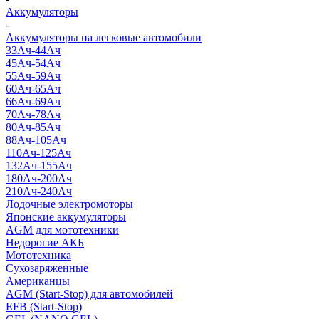
Аккумуляторы
-
Аккумуляторы на легковые автомобили
33Ач-44Ач
45Ач-54Ач
55Ач-59Ач
60Ач-65Ач
66Ач-69Ач
70Ач-78Ач
80Ач-85Ач
88Ач-105Ач
110Ач-125Ач
132Ач-155Ач
180Ач-200Ач
210Ач-240Ач
Лодочные электромоторы
Японские аккумуляторы
AGM для мототехники
Недорогие АКБ
Мототехника
Сухозаряженные
Американцы
AGM (Start-Stop) для автомобилей
EFB (Start-Stop)