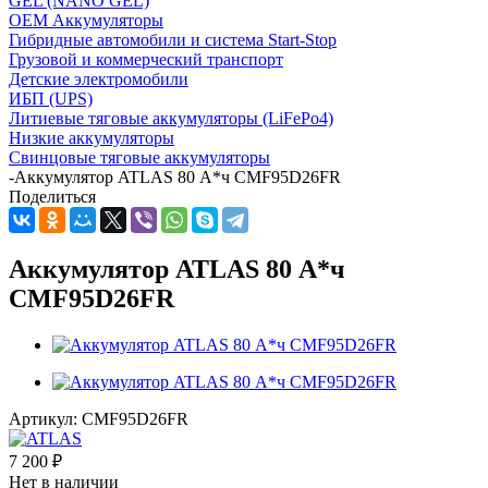
GEL (NANO GEL)
OEM Аккумуляторы
Гибридные автомобили и система Start-Stop
Грузовой и коммерческий транспорт
Детские электромобили
ИБП (UPS)
Литиевые тяговые аккумуляторы (LiFePo4)
Низкие аккумуляторы
Свинцовые тяговые аккумуляторы
-
Аккумулятор ATLAS 80 А*ч CMF95D26FR
Поделиться
Аккумулятор ATLAS 80 А*ч
CMF95D26FR
Артикул:
CMF95D26FR
7 200
₽
Нет в наличии