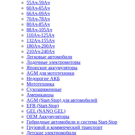
55Ач-59Ач
60Ач-65Ач
66Ач-69Ач
70Ач-78Ач
80Ач-85Ач
88Ач-105Ач
110Ач-125Ач
132Ач-155Ач
180Ач-200Ач
210Ач-240Ач
Легковые автомобили
Лодочные электромоторы
Японские аккумуляторы
AGM для мототехники
Недорогие АКБ
Мототехника
Сухозаряженные
Американцы
AGM (Start-Stop) для автомобилей
EFB (Start-Stop)
GEL (NANO GEL)
OEM Аккумуляторы
Гибридные автомобили и система Start-Stop
Грузовой и коммерческий транспорт
Детские электромобили