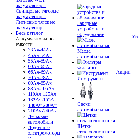
аккумуляторы
Свинцовые тяговые
аккумуляторы
Литиевые тяговые
Зарядные
аккумуляторы
устройства и
Весь каталог
обрудование
Ус
Аккумуляторы по
ёмкости
33Ач-44Ач
Масла
45Ач-54Ач
автомобильные
55Ач-59Ач
60Ач-65Ач
Фильтры
66Ач-69Ач
Акции
70Ач-78Ач
Инструмент
80Ач-85Ач
88Ач-105Ач
110Ач-125Ач
132Ач-155Ач
Свечи
180Ач-200Ач
автомобильные
210Ач-240Ач
Легковые
автомобили
Щетки
Лодочные
стеклоочистителя
электромоторы