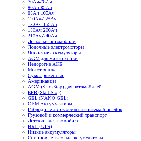
70Ач-78Ач
80Ач-85Ач
88Ач-105Ач
110Ач-125Ач
132Ач-155Ач
180Ач-200Ач
210Ач-240Ач
Легковые автомобили
Лодочные электромоторы
Японские аккумуляторы
AGM для мототехники
Недорогие АКБ
Мототехника
Сухозаряженные
Американцы
AGM (Start-Stop) для автомобилей
EFB (Start-Stop)
GEL (NANO GEL)
OEM Аккумуляторы
Гибридные автомобили и система Start-Stop
Грузовой и коммерческий транспорт
Детские электромобили
ИБП (UPS)
Низкие аккумуляторы
Свинцовые тяговые аккумуляторы