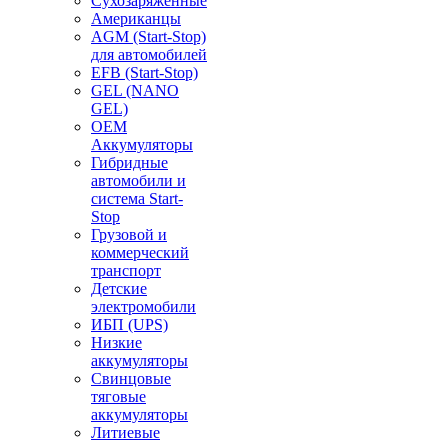
Сухозаряженные
Американцы
AGM (Start-Stop)
для автомобилей
EFB (Start-Stop)
GEL (NANO
GEL)
OEM
Аккумуляторы
Гибридные
автомобили и
система Start-
Stop
Грузовой и
коммерческий
транспорт
Детские
электромобили
ИБП (UPS)
Низкие
аккумуляторы
Свинцовые
тяговые
аккумуляторы
Литиевые