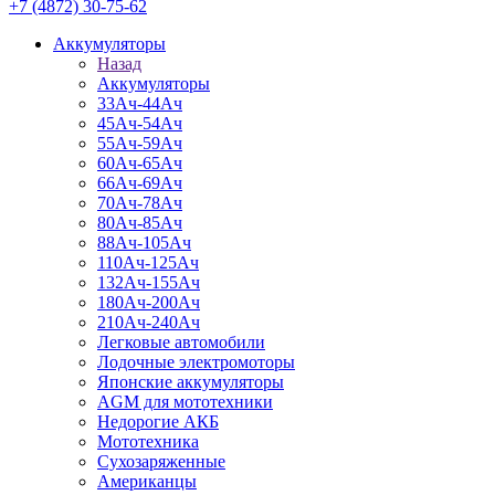
+7 (4872) 30-75-62
Аккумуляторы
Назад
Аккумуляторы
33Ач-44Ач
45Ач-54Ач
55Ач-59Ач
60Ач-65Ач
66Ач-69Ач
70Ач-78Ач
80Ач-85Ач
88Ач-105Ач
110Ач-125Ач
132Ач-155Ач
180Ач-200Ач
210Ач-240Ач
Легковые автомобили
Лодочные электромоторы
Японские аккумуляторы
AGM для мототехники
Недорогие АКБ
Мототехника
Сухозаряженные
Американцы