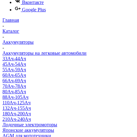
Вконтакте
Google Plus
Главная
-
Каталог
-
Аккумуляторы
-
Аккумуляторы на легковые автомобили
33Ач-44Ач
45Ач-54Ач
55Ач-59Ач
60Ач-65Ач
66Ач-69Ач
70Ач-78Ач
80Ач-85Ач
88Ач-105Ач
110Ач-125Ач
132Ач-155Ач
180Ач-200Ач
210Ач-240Ач
Лодочные электромоторы
Японские аккумуляторы
AGM для мототехники