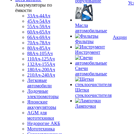
обрудование
Ус
Аккумуляторы по
ёмкости
33Ач-44Ач
45Ач-54Ач
Масла
55Ач-59Ач
автомобильные
60Ач-65Ач
66Ач-69Ач
Акции
Фильтры
70Ач-78Ач
80Ач-85Ач
Инструмент
88Ач-105Ач
110Ач-125Ач
132Ач-155Ач
Свечи
180Ач-200Ач
автомобильные
210Ач-240Ач
Легковые
автомобили
Щетки
Лодочные
стеклоочистителя
электромоторы
Японские
Лампочки
аккумуляторы
AGM для
мототехники
Недорогие АКБ
Мототехника