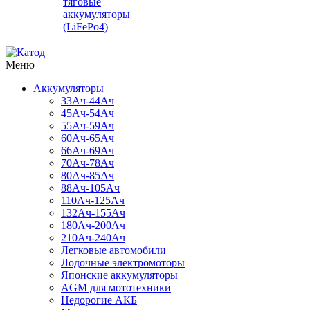
тяговые
аккумуляторы
(LiFePo4)
Меню
Аккумуляторы
33Ач-44Ач
45Ач-54Ач
55Ач-59Ач
60Ач-65Ач
66Ач-69Ач
70Ач-78Ач
80Ач-85Ач
88Ач-105Ач
110Ач-125Ач
132Ач-155Ач
180Ач-200Ач
210Ач-240Ач
Легковые автомобили
Лодочные электромоторы
Японские аккумуляторы
AGM для мототехники
Недорогие АКБ