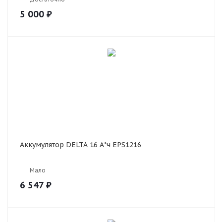
5 000
₽
Аккумулятор DELTA 16 А*ч EPS1216
Мало
6 547
₽