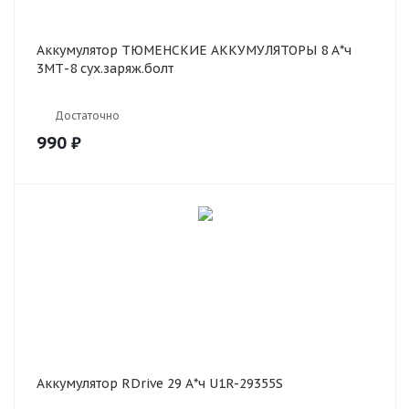
Аккумулятор ТЮМЕНСКИЕ АККУМУЛЯТОРЫ 8 А*ч
3МТ-8 сух.заряж.болт
Достаточно
990
₽
Аккумулятор RDrive 29 А*ч U1R-29355S