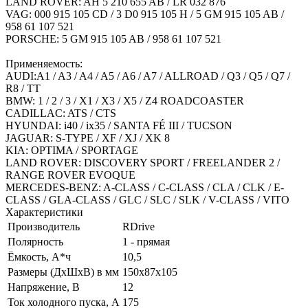
LAND ROVER: AH 5 210 655 AB / LR 032 876
VAG: 000 915 105 CD / 3 D0 915 105 H / 5 GM 915 105 AB /
958 61 107 521
PORSCHE: 5 GM 915 105 AB / 958 61 107 521
Применяемость:
AUDI:A1 / A3 / A4 / A5 / A6 / A7 / ALLROAD / Q3 / Q5 / Q7 /
R8 / TT
BMW: 1 / 2 / 3 / X1 / X3 / X5 / Z4 ROADCOASTER
CADILLAC: ATS / CTS
HYUNDAI: i40 / ix35 / SANTA FÉ III / TUCSON
JAGUAR: S-TYPE / XF / XJ / XK 8
KIA: OPTIMA / SPORTAGE
LAND ROVER: DISCOVERY SPORT / FREELANDER 2 /
RANGE ROVER EVOQUE
MERCEDES-BENZ: A-CLASS / C-CLASS / CLA / CLK / E-
CLASS / GLA-CLASS / GLC / SLC / SLK / V-CLASS / VITO
Характеристики
Производитель
RDrive
Полярность
1 - прямая
Ёмкость, А*ч
10,5
Размеры (ДхШхВ) в мм
150х87х105
Напряжение, В
12
Ток холодного пуска, А
175