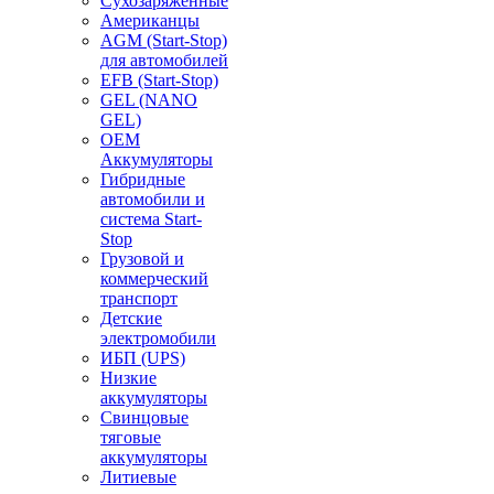
Сухозаряженные
Американцы
AGM (Start-Stop)
для автомобилей
EFB (Start-Stop)
GEL (NANO
GEL)
OEM
Аккумуляторы
Гибридные
автомобили и
система Start-
Stop
Грузовой и
коммерческий
транспорт
Детские
электромобили
ИБП (UPS)
Низкие
аккумуляторы
Свинцовые
тяговые
аккумуляторы
Литиевые