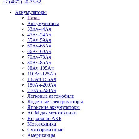
+7 (4872) 30-75-62
Аккумуляторы
Назад
Аккумуляторы
33Ач-44Ач
45Ач-54Ач
55Ач-59Ач
60Ач-65Ач
66Ач-69Ач
70Ач-78Ач
80Ач-85Ач
88Ач-105Ач
110Ач-125Ач
132Ач-155Ач
180Ач-200Ач
210Ач-240Ач
Легковые автомобили
Лодочные электромоторы
Японские аккумуляторы
AGM для мототехники
Недорогие АКБ
Мототехника
Сухозаряженные
Американцы