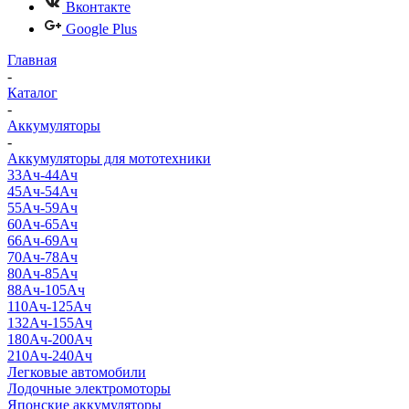
Вконтакте
Google Plus
Главная
-
Каталог
-
Аккумуляторы
-
Аккумуляторы для мототехники
33Ач-44Ач
45Ач-54Ач
55Ач-59Ач
60Ач-65Ач
66Ач-69Ач
70Ач-78Ач
80Ач-85Ач
88Ач-105Ач
110Ач-125Ач
132Ач-155Ач
180Ач-200Ач
210Ач-240Ач
Легковые автомобили
Лодочные электромоторы
Японские аккумуляторы