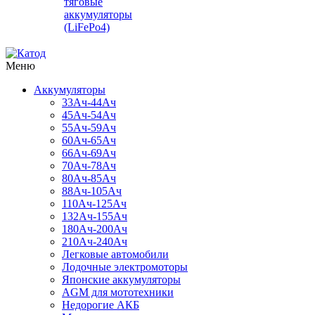
тяговые
аккумуляторы
(LiFePo4)
Меню
Аккумуляторы
33Ач-44Ач
45Ач-54Ач
55Ач-59Ач
60Ач-65Ач
66Ач-69Ач
70Ач-78Ач
80Ач-85Ач
88Ач-105Ач
110Ач-125Ач
132Ач-155Ач
180Ач-200Ач
210Ач-240Ач
Легковые автомобили
Лодочные электромоторы
Японские аккумуляторы
AGM для мототехники
Недорогие АКБ