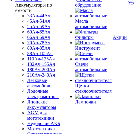
Ус
Аккумуляторы по
обрудование
ёмкости
33Ач-44Ач
45Ач-54Ач
Масла
55Ач-59Ач
автомобильные
60Ач-65Ач
66Ач-69Ач
Фильтры
Акции
70Ач-78Ач
80Ач-85Ач
Инструмент
88Ач-105Ач
110Ач-125Ач
132Ач-155Ач
Свечи
180Ач-200Ач
автомобильные
210Ач-240Ач
Легковые
автомобили
Щетки
Лодочные
стеклоочистителя
электромоторы
Японские
Лампочки
аккумуляторы
AGM для
мототехники
Недорогие АКБ
Мототехника