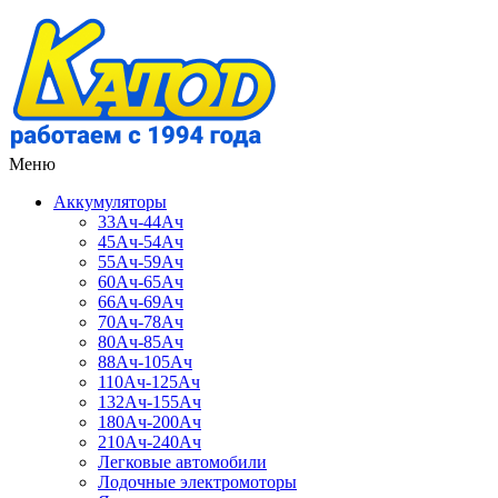
Меню
Аккумуляторы
33Ач-44Ач
45Ач-54Ач
55Ач-59Ач
60Ач-65Ач
66Ач-69Ач
70Ач-78Ач
80Ач-85Ач
88Ач-105Ач
110Ач-125Ач
132Ач-155Ач
180Ач-200Ач
210Ач-240Ач
Легковые автомобили
Лодочные электромоторы