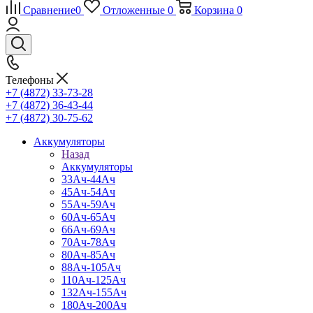
Сравнение
0
Отложенные
0
Корзина
0
Телефоны
+7 (4872) 33-73-28
+7 (4872) 36-43-44
+7 (4872) 30-75-62
Аккумуляторы
Назад
Аккумуляторы
33Ач-44Ач
45Ач-54Ач
55Ач-59Ач
60Ач-65Ач
66Ач-69Ач
70Ач-78Ач
80Ач-85Ач
88Ач-105Ач
110Ач-125Ач
132Ач-155Ач
180Ач-200Ач