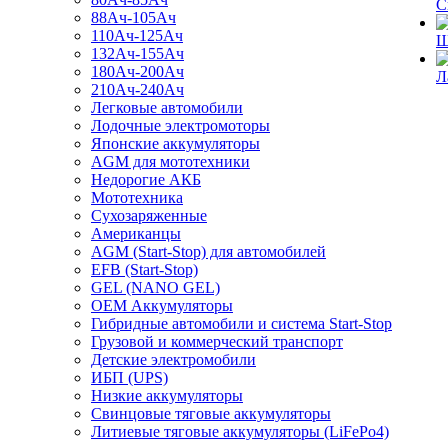
С
88Ач-105Ач
110Ач-125Ач
Щ
132Ач-155Ач
180Ач-200Ач
Л
210Ач-240Ач
Легковые автомобили
Лодочные электромоторы
Японские аккумуляторы
AGM для мототехники
Недорогие АКБ
Мототехника
Сухозаряженные
Американцы
AGM (Start-Stop) для автомобилей
EFB (Start-Stop)
GEL (NANO GEL)
OEM Аккумуляторы
Гибридные автомобили и система Start-Stop
Грузовой и коммерческий транспорт
Детские электромобили
ИБП (UPS)
Низкие аккумуляторы
Свинцовые тяговые аккумуляторы
Литиевые тяговые аккумуляторы (LiFePo4)