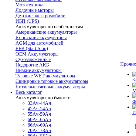
Мототехника
Лодочные моторы
Детские электромобили
ИБП (UPS)
Аккумуляторы по особенностям
Американские аккумуляторы
Японские аккумуляторы
AGM для автомобилей
EFB (Start-Stop)
OEM Аккумуляторы
Сухозаряженные
Прочие
Недорогие АКБ
Низкие аккумуляторы
Тяговые WET аккумуляторы
З
Свинцовые тяговые аккумуляторы
Литиевые тяговые аккумуляторы
М
Весь каталог
Аккумуляторы по ёмкости
Ф
33Ач-44Ач
45Ач-54Ач
И
55Ач-59Ач
60Ач-65Ач
66Ач-69Ач
70Ач-78Ач
80Ач-85Ач