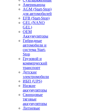
Сухозаряженные
Американцы
AGM (Start-Stop)
для автомобилей
EFB (Start-Stop)
GEL (NANO
GEL)
OEM
Аккумуляторы
Гибридные
автомобили и
система Start-
Stop
Грузовой и
коммерческий
транспорт
Детские
электромобили
ИБП (UPS)
Низкие
аккумуляторы
Свинцовые
тяговые
аккумуляторы
Литиевые