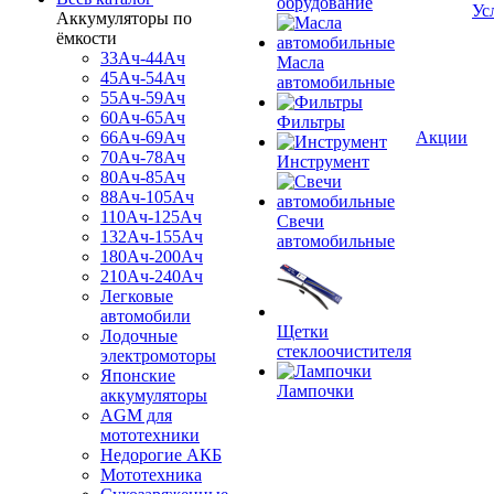
обрудование
Ус
Аккумуляторы по
ёмкости
33Ач-44Ач
Масла
45Ач-54Ач
автомобильные
55Ач-59Ач
60Ач-65Ач
Фильтры
66Ач-69Ач
Акции
70Ач-78Ач
Инструмент
80Ач-85Ач
88Ач-105Ач
110Ач-125Ач
Свечи
132Ач-155Ач
автомобильные
180Ач-200Ач
210Ач-240Ач
Легковые
автомобили
Щетки
Лодочные
стеклоочистителя
электромоторы
Японские
Лампочки
аккумуляторы
AGM для
мототехники
Недорогие АКБ
Мототехника