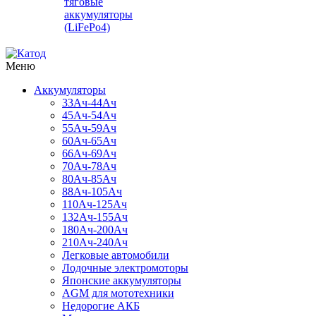
тяговые
аккумуляторы
(LiFePo4)
Меню
Аккумуляторы
33Ач-44Ач
45Ач-54Ач
55Ач-59Ач
60Ач-65Ач
66Ач-69Ач
70Ач-78Ач
80Ач-85Ач
88Ач-105Ач
110Ач-125Ач
132Ач-155Ач
180Ач-200Ач
210Ач-240Ач
Легковые автомобили
Лодочные электромоторы
Японские аккумуляторы
AGM для мототехники
Недорогие АКБ