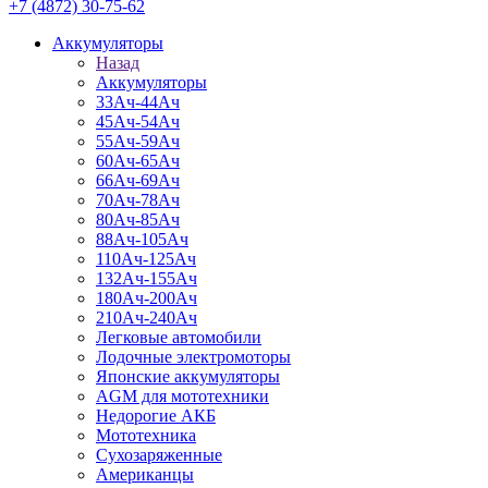
+7 (4872) 30-75-62
Аккумуляторы
Назад
Аккумуляторы
33Ач-44Ач
45Ач-54Ач
55Ач-59Ач
60Ач-65Ач
66Ач-69Ач
70Ач-78Ач
80Ач-85Ач
88Ач-105Ач
110Ач-125Ач
132Ач-155Ач
180Ач-200Ач
210Ач-240Ач
Легковые автомобили
Лодочные электромоторы
Японские аккумуляторы
AGM для мототехники
Недорогие АКБ
Мототехника
Сухозаряженные
Американцы