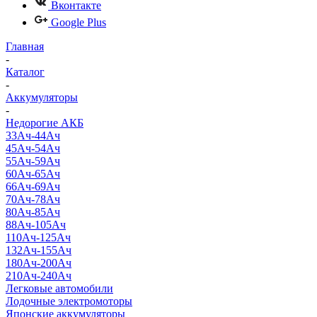
Вконтакте
Google Plus
Главная
-
Каталог
-
Аккумуляторы
-
Недорогие АКБ
33Ач-44Ач
45Ач-54Ач
55Ач-59Ач
60Ач-65Ач
66Ач-69Ач
70Ач-78Ач
80Ач-85Ач
88Ач-105Ач
110Ач-125Ач
132Ач-155Ач
180Ач-200Ач
210Ач-240Ач
Легковые автомобили
Лодочные электромоторы
Японские аккумуляторы