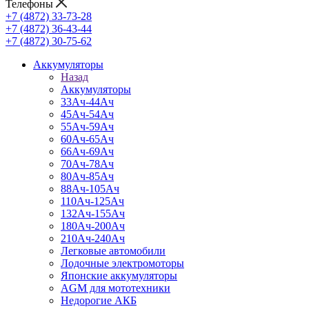
Телефоны
+7 (4872) 33-73-28
+7 (4872) 36-43-44
+7 (4872) 30-75-62
Аккумуляторы
Назад
Аккумуляторы
33Ач-44Ач
45Ач-54Ач
55Ач-59Ач
60Ач-65Ач
66Ач-69Ач
70Ач-78Ач
80Ач-85Ач
88Ач-105Ач
110Ач-125Ач
132Ач-155Ач
180Ач-200Ач
210Ач-240Ач
Легковые автомобили
Лодочные электромоторы
Японские аккумуляторы
AGM для мототехники
Недорогие АКБ