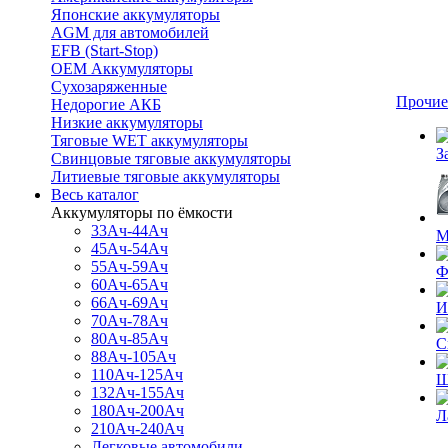
Японские аккумуляторы
AGM для автомобилей
EFB (Start-Stop)
OEM Аккумуляторы
Сухозаряженные
Прочие
Недорогие АКБ
Низкие аккумуляторы
Тяговые WET аккумуляторы
З
Свинцовые тяговые аккумуляторы
Литиевые тяговые аккумуляторы
Весь каталог
Аккумуляторы по ёмкости
33Ач-44Ач
М
45Ач-54Ач
55Ач-59Ач
Ф
60Ач-65Ач
66Ач-69Ач
И
70Ач-78Ач
80Ач-85Ач
С
88Ач-105Ач
110Ач-125Ач
Щ
132Ач-155Ач
180Ач-200Ач
Л
210Ач-240Ач
Легковые автомобили