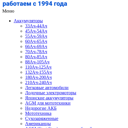
Меню
Аккумуляторы
33Ач-44Ач
45Ач-54Ач
55Ач-59Ач
60Ач-65Ач
66Ач-69Ач
70Ач-78Ач
80Ач-85Ач
88Ач-105Ач
110Ач-125Ач
132Ач-155Ач
180Ач-200Ач
210Ач-240Ач
Легковые автомобили
Лодочные электромоторы
Японские аккумуляторы
AGM для мототехники
Недорогие АКБ
Мототехника
Сухозаряженные
Американцы