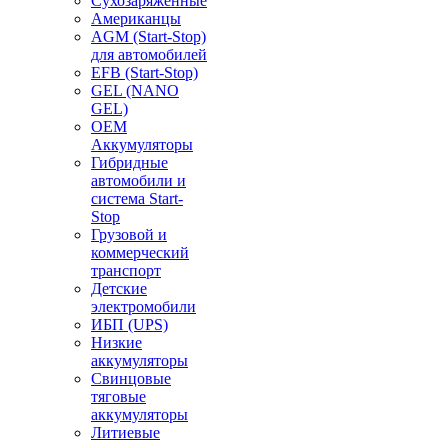
Сухозаряженные
Американцы
AGM (Start-Stop)
для автомобилей
EFB (Start-Stop)
GEL (NANO
GEL)
OEM
Аккумуляторы
Гибридные
автомобили и
система Start-
Stop
Грузовой и
коммерческий
транспорт
Детские
электромобили
ИБП (UPS)
Низкие
аккумуляторы
Свинцовые
тяговые
аккумуляторы
Литиевые