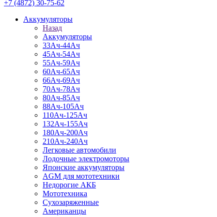
+7 (4872) 30-75-62
Аккумуляторы
Назад
Аккумуляторы
33Ач-44Ач
45Ач-54Ач
55Ач-59Ач
60Ач-65Ач
66Ач-69Ач
70Ач-78Ач
80Ач-85Ач
88Ач-105Ач
110Ач-125Ач
132Ач-155Ач
180Ач-200Ач
210Ач-240Ач
Легковые автомобили
Лодочные электромоторы
Японские аккумуляторы
AGM для мототехники
Недорогие АКБ
Мототехника
Сухозаряженные
Американцы