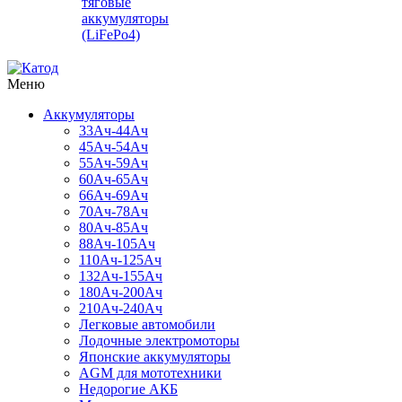
тяговые
аккумуляторы
(LiFePo4)
Меню
Аккумуляторы
33Ач-44Ач
45Ач-54Ач
55Ач-59Ач
60Ач-65Ач
66Ач-69Ач
70Ач-78Ач
80Ач-85Ач
88Ач-105Ач
110Ач-125Ач
132Ач-155Ач
180Ач-200Ач
210Ач-240Ач
Легковые автомобили
Лодочные электромоторы
Японские аккумуляторы
AGM для мототехники
Недорогие АКБ