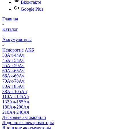
Вконтакте
Google Plus
Главная
-
Каталог
-
Аккумуляторы
-
Недорогие АКБ
33Ач-44Ач
45Ач-54Ач
55Ач-59Ач
60Ач-65Ач
66Ач-69Ач
70Ач-78Ач
80Ач-85Ач
88Ач-105Ач
110Ач-125Ач
132Ач-155Ач
180Ач-200Ач
210Ач-240Ач
Легковые автомобили
Лодочные электромоторы
Японские аккумуляторы