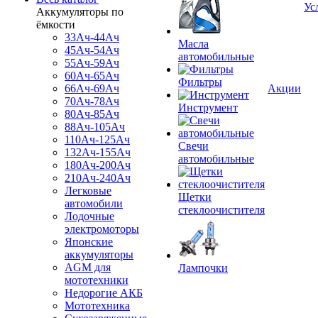
Ус
Аккумуляторы по
ёмкости
33Ач-44Ач
Масла
45Ач-54Ач
автомобильные
55Ач-59Ач
60Ач-65Ач
Фильтры
66Ач-69Ач
Акции
70Ач-78Ач
Инструмент
80Ач-85Ач
88Ач-105Ач
110Ач-125Ач
Свечи
132Ач-155Ач
автомобильные
180Ач-200Ач
210Ач-240Ач
Легковые
Щетки
автомобили
стеклоочистителя
Лодочные
электромоторы
Японские
аккумуляторы
AGM для
Лампочки
мототехники
Недорогие АКБ
Мототехника