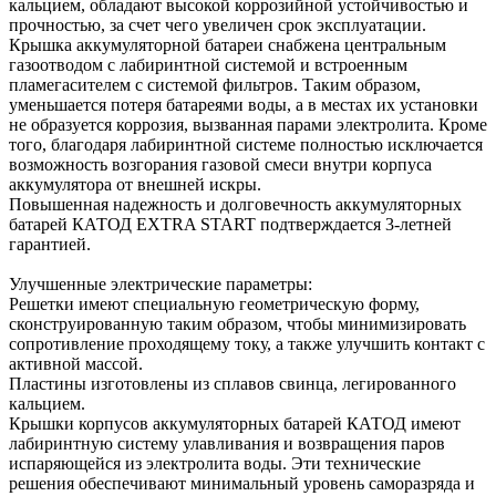
кальцием, обладают высокой коррозийной устойчивостью и
прочностью, за счет чего увеличен срок эксплуатации.
Крышка аккумуляторной батареи снабжена центральным
газоотводом с лабиринтной системой и встроенным
пламегасителем с системой фильтров. Таким образом,
уменьшается потеря батареями воды, а в местах их установки
не образуется коррозия, вызванная парами электролита. Кроме
того, благодаря лабиринтной системе полностью исключается
возможность возгорания газовой смеси внутри корпуса
аккумулятора от внешней искры.
Повышенная надежность и долговечность аккумуляторных
батарей КАТОД EXTRA START подтверждается 3-летней
гарантией.
Улучшенные электрические параметры:
Решетки имеют специальную геометрическую форму,
сконструированную таким образом, чтобы минимизировать
сопротивление проходящему току, а также улучшить контакт с
активной массой.
Пластины изготовлены из сплавов свинца, легированного
кальцием.
Крышки корпусов аккумуляторных батарей КАТОД имеют
лабиринтную систему улавливания и возвращения паров
испаряющейся из электролита воды. Эти технические
решения обеспечивают минимальный уровень саморазряда и