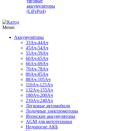
тяговые
аккумуляторы
(LiFePo4)
Меню
Аккумуляторы
33Ач-44Ач
45Ач-54Ач
55Ач-59Ач
60Ач-65Ач
66Ач-69Ач
70Ач-78Ач
80Ач-85Ач
88Ач-105Ач
110Ач-125Ач
132Ач-155Ач
180Ач-200Ач
210Ач-240Ач
Легковые автомобили
Лодочные электромоторы
Японские аккумуляторы
AGM для мототехники
Недорогие АКБ