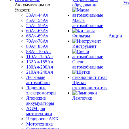
Ус
Аккумуляторы по
обрудование
ёмкости
33Ач-44Ач
45Ач-54Ач
Масла
55Ач-59Ач
автомобильные
60Ач-65Ач
66Ач-69Ач
Фильтры
Акции
70Ач-78Ач
80Ач-85Ач
Инструмент
88Ач-105Ач
110Ач-125Ач
132Ач-155Ач
Свечи
180Ач-200Ач
автомобильные
210Ач-240Ач
Легковые
автомобили
Щетки
Лодочные
стеклоочистителя
электромоторы
Японские
Лампочки
аккумуляторы
AGM для
мототехники
Недорогие АКБ
Мототехника