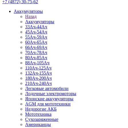
+7 (4872) 30-75-62
Аккумуляторы
Назад
Аккумуляторы
33Ач-44Ач
45Ач-54Ач
55Ач-59Ач
60Ач-65Ач
66Ач-69Ач
70Ач-78Ач
80Ач-85Ач
88Ач-105Ач
110Ач-125Ач
132Ач-155Ач
180Ач-200Ач
210Ач-240Ач
Легковые автомобили
Лодочные электромоторы
Японские аккумуляторы
AGM для мототехники
Недорогие АКБ
Мототехника
Сухозаряженные
Американцы