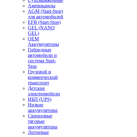
Сухозаряженные
Американцы
AGM (Start-Stop)
для автомобилей
EFB (Start-Stop)
GEL (NANO
GEL)
OEM
Аккумуляторы
Гибридные
автомобили и
система Start-
Stop
Грузовой и
коммерческий
транспорт
Детские
электромобили
ИБП (UPS)
Низкие
аккумуляторы
Свинцовые
тяговые
аккумуляторы
Литиевые