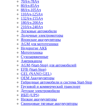
70Ач-78Ач
80Ач-85Ач
88Ач-105Ач
110Ач-125Ач
132Ач-155Ач
180Ач-200Ач
210Ач-240Ач
Легковые автомобили
Лодочные электромоторы
Японские аккумуляторы
AGM для мототехники
Недорогие АКБ
Мототехника
Сухозаряженные
Американцы
AGM (Start-Stop) для автомобилей
EFB (Start-Stop)
GEL (NANO GEL)
OEM Аккумуляторы
Гибридные автомобили и система Start-Stop
Грузовой и коммерческий транспорт
Детские электромобили
ИБП (UPS)
Низкие аккумуляторы
Свинцовые тяговые аккумуляторы