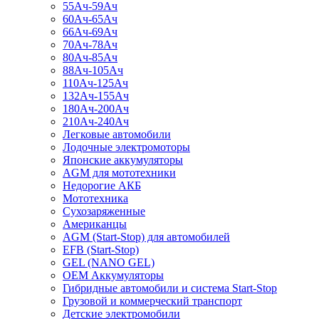
55Ач-59Ач
60Ач-65Ач
66Ач-69Ач
70Ач-78Ач
80Ач-85Ач
88Ач-105Ач
110Ач-125Ач
132Ач-155Ач
180Ач-200Ач
210Ач-240Ач
Легковые автомобили
Лодочные электромоторы
Японские аккумуляторы
AGM для мототехники
Недорогие АКБ
Мототехника
Сухозаряженные
Американцы
AGM (Start-Stop) для автомобилей
EFB (Start-Stop)
GEL (NANO GEL)
OEM Аккумуляторы
Гибридные автомобили и система Start-Stop
Грузовой и коммерческий транспорт
Детские электромобили