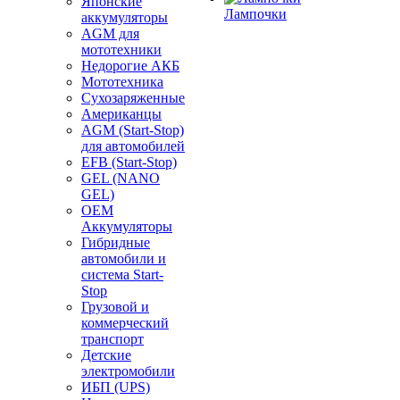
Японские
Лампочки
аккумуляторы
AGM для
мототехники
Недорогие АКБ
Мототехника
Сухозаряженные
Американцы
AGM (Start-Stop)
для автомобилей
EFB (Start-Stop)
GEL (NANO
GEL)
OEM
Аккумуляторы
Гибридные
автомобили и
система Start-
Stop
Грузовой и
коммерческий
транспорт
Детские
электромобили
ИБП (UPS)