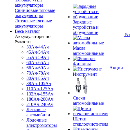
аккумуляторы
Свинцовые тяговые
аккумуляторы
Литиевые тяговые
Зарядные
аккумуляторы
устройства и
Весь каталог
обрудование
Ус
Аккумуляторы по
ёмкости
33Ач-44Ач
Масла
45Ач-54Ач
автомобильные
55Ач-59Ач
60Ач-65Ач
Фильтры
66Ач-69Ач
Акции
70Ач-78Ач
Инструмент
80Ач-85Ач
88Ач-105Ач
110Ач-125Ач
132Ач-155Ач
Свечи
180Ач-200Ач
автомобильные
210Ач-240Ач
Легковые
автомобили
Щетки
Лодочные
стеклоочистителя
электромоторы