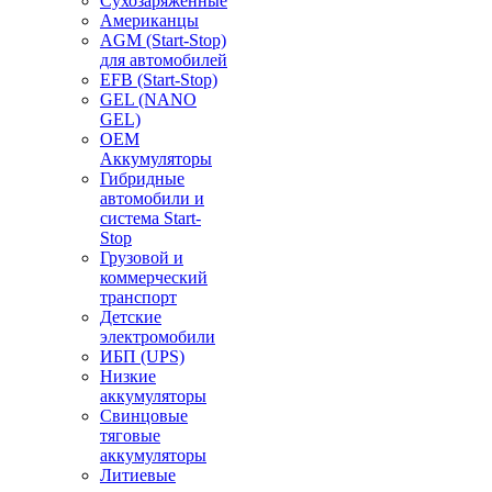
Сухозаряженные
Американцы
AGM (Start-Stop)
для автомобилей
EFB (Start-Stop)
GEL (NANO
GEL)
OEM
Аккумуляторы
Гибридные
автомобили и
система Start-
Stop
Грузовой и
коммерческий
транспорт
Детские
электромобили
ИБП (UPS)
Низкие
аккумуляторы
Свинцовые
тяговые
аккумуляторы
Литиевые