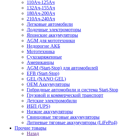
110Ач-125Ач
132Ач-155Ач
180Ач-200Ач
210Ач-240Ач
Легковые автомобили
Лодочные электромоторы
Японские аккумуляторы
AGM для мототехники
Недорогие АКБ
Мототехника
Сухозаряженные
Американцы
AGM (Start-Stop) для автомобилей
EFB (Start-Stop)
GEL (NANO GEL)
OEM Аккумуляторы
Гибридные автомобили и система Start-Stop
Грузовой и коммерческий транспорт
Детские электромобили
ИБП (UPS)
Низкие аккумуляторы
Свинцовые тяговые аккумуляторы
Литиевые тяговые аккумуляторы (LiFePo4)
Прочие товары
Назад