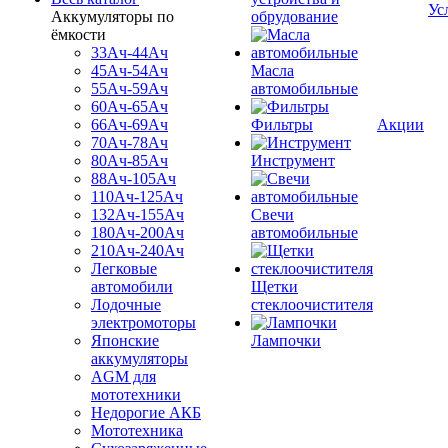
Ус
Аккумуляторы по
обрудование
ёмкости
33Ач-44Ач
45Ач-54Ач
Масла
55Ач-59Ач
автомобильные
60Ач-65Ач
66Ач-69Ач
Фильтры
Акции
70Ач-78Ач
80Ач-85Ач
Инструмент
88Ач-105Ач
110Ач-125Ач
132Ач-155Ач
Свечи
180Ач-200Ач
автомобильные
210Ач-240Ач
Легковые
автомобили
Щетки
Лодочные
стеклоочистителя
электромоторы
Японские
Лампочки
аккумуляторы
AGM для
мототехники
Недорогие АКБ
Мототехника