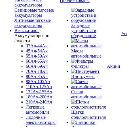
Прочие товары
аккумуляторы
Свинцовые тяговые
аккумуляторы
Литиевые тяговые
аккумуляторы
Зарядные
Весь каталог
устройства и
Ус
Аккумуляторы по
обрудование
ёмкости
33Ач-44Ач
45Ач-54Ач
Масла
55Ач-59Ач
автомобильные
60Ач-65Ач
66Ач-69Ач
Фильтры
Акции
70Ач-78Ач
80Ач-85Ач
Инструмент
88Ач-105Ач
110Ач-125Ач
132Ач-155Ач
Свечи
180Ач-200Ач
автомобильные
210Ач-240Ач
Легковые
автомобили
Щетки
Лодочные
стеклоочистителя
электромоторы