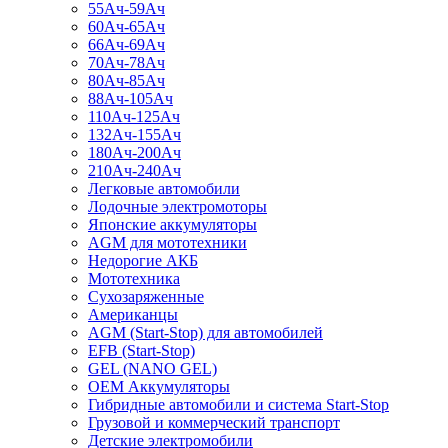
55Ач-59Ач
60Ач-65Ач
66Ач-69Ач
70Ач-78Ач
80Ач-85Ач
88Ач-105Ач
110Ач-125Ач
132Ач-155Ач
180Ач-200Ач
210Ач-240Ач
Легковые автомобили
Лодочные электромоторы
Японские аккумуляторы
AGM для мототехники
Недорогие АКБ
Мототехника
Сухозаряженные
Американцы
AGM (Start-Stop) для автомобилей
EFB (Start-Stop)
GEL (NANO GEL)
OEM Аккумуляторы
Гибридные автомобили и система Start-Stop
Грузовой и коммерческий транспорт
Детские электромобили