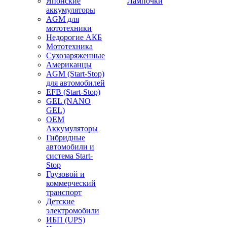
Японские
Лампочки
аккумуляторы
AGM для
мототехники
Недорогие АКБ
Мототехника
Сухозаряженные
Американцы
AGM (Start-Stop)
для автомобилей
EFB (Start-Stop)
GEL (NANO
GEL)
OEM
Аккумуляторы
Гибридные
автомобили и
система Start-
Stop
Грузовой и
коммерческий
транспорт
Детские
электромобили
ИБП (UPS)