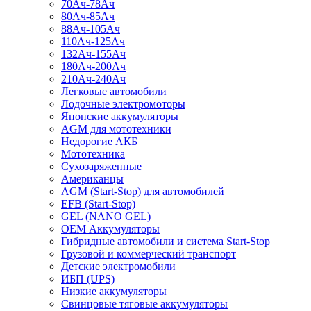
70Ач-78Ач
80Ач-85Ач
88Ач-105Ач
110Ач-125Ач
132Ач-155Ач
180Ач-200Ач
210Ач-240Ач
Легковые автомобили
Лодочные электромоторы
Японские аккумуляторы
AGM для мототехники
Недорогие АКБ
Мототехника
Сухозаряженные
Американцы
AGM (Start-Stop) для автомобилей
EFB (Start-Stop)
GEL (NANO GEL)
OEM Аккумуляторы
Гибридные автомобили и система Start-Stop
Грузовой и коммерческий транспорт
Детские электромобили
ИБП (UPS)
Низкие аккумуляторы
Свинцовые тяговые аккумуляторы