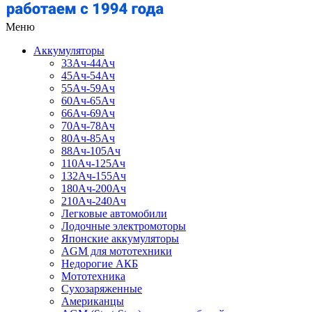
Меню
Аккумуляторы
33Ач-44Ач
45Ач-54Ач
55Ач-59Ач
60Ач-65Ач
66Ач-69Ач
70Ач-78Ач
80Ач-85Ач
88Ач-105Ач
110Ач-125Ач
132Ач-155Ач
180Ач-200Ач
210Ач-240Ач
Легковые автомобили
Лодочные электромоторы
Японские аккумуляторы
AGM для мототехники
Недорогие АКБ
Мототехника
Сухозаряженные
Американцы