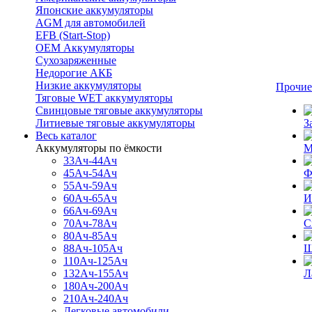
Японские аккумуляторы
AGM для автомобилей
EFB (Start-Stop)
OEM Аккумуляторы
Сухозаряженные
Недорогие АКБ
Низкие аккумуляторы
Прочие
Тяговые WET аккумуляторы
Свинцовые тяговые аккумуляторы
Литиевые тяговые аккумуляторы
З
Весь каталог
Аккумуляторы по ёмкости
М
33Ач-44Ач
45Ач-54Ач
Ф
55Ач-59Ач
60Ач-65Ач
И
66Ач-69Ач
70Ач-78Ач
С
80Ач-85Ач
88Ач-105Ач
Щ
110Ач-125Ач
132Ач-155Ач
Л
180Ач-200Ач
210Ач-240Ач
Легковые автомобили