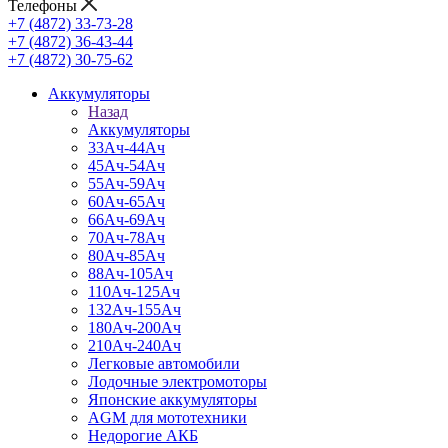
Телефоны
+7 (4872) 33-73-28
+7 (4872) 36-43-44
+7 (4872) 30-75-62
Аккумуляторы
Назад
Аккумуляторы
33Ач-44Ач
45Ач-54Ач
55Ач-59Ач
60Ач-65Ач
66Ач-69Ач
70Ач-78Ач
80Ач-85Ач
88Ач-105Ач
110Ач-125Ач
132Ач-155Ач
180Ач-200Ач
210Ач-240Ач
Легковые автомобили
Лодочные электромоторы
Японские аккумуляторы
AGM для мототехники
Недорогие АКБ