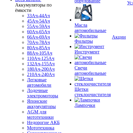
обрудование
Ус
Аккумуляторы по
ёмкости
33Ач-44Ач
45Ач-54Ач
Масла
55Ач-59Ач
автомобильные
60Ач-65Ач
66Ач-69Ач
Акции
Фильтры
70Ач-78Ач
80Ач-85Ач
Инструмент
88Ач-105Ач
110Ач-125Ач
132Ач-155Ач
Свечи
180Ач-200Ач
автомобильные
210Ач-240Ач
Легковые
автомобили
Щетки
Лодочные
стеклоочистителя
электромоторы
Японские
Лампочки
аккумуляторы
AGM для
мототехники
Недорогие АКБ
Мототехника