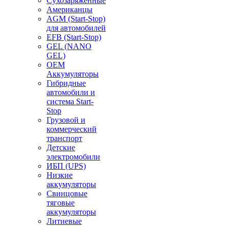
Сухозаряженные
Американцы
AGM (Start-Stop)
для автомобилей
EFB (Start-Stop)
GEL (NANO
GEL)
OEM
Аккумуляторы
Гибридные
автомобили и
система Start-
Stop
Грузовой и
коммерческий
транспорт
Детские
электромобили
ИБП (UPS)
Низкие
аккумуляторы
Свинцовые
тяговые
аккумуляторы
Литиевые