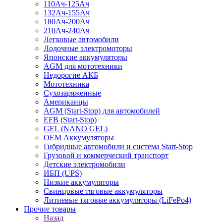
110Ач-125Ач
132Ач-155Ач
180Ач-200Ач
210Ач-240Ач
Легковые автомобили
Лодочные электромоторы
Японские аккумуляторы
AGM для мототехники
Недорогие АКБ
Мототехника
Сухозаряженные
Американцы
AGM (Start-Stop) для автомобилей
EFB (Start-Stop)
GEL (NANO GEL)
OEM Аккумуляторы
Гибридные автомобили и система Start-Stop
Грузовой и коммерческий транспорт
Детские электромобили
ИБП (UPS)
Низкие аккумуляторы
Свинцовые тяговые аккумуляторы
Литиевые тяговые аккумуляторы (LiFePo4)
Прочие товары
Назад