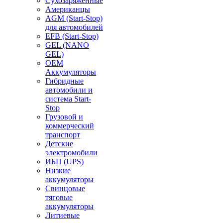
Сухозаряженные
Американцы
AGM (Start-Stop)
для автомобилей
EFB (Start-Stop)
GEL (NANO
GEL)
OEM
Аккумуляторы
Гибридные
автомобили и
система Start-
Stop
Грузовой и
коммерческий
транспорт
Детские
электромобили
ИБП (UPS)
Низкие
аккумуляторы
Свинцовые
тяговые
аккумуляторы
Литиевые