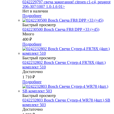
0242229797 свеча зажигания! citroen c1-c4, peugeot
206-307/1007 1.0-1.6 01>
Нет в наличии
Подробнее
Быстрый просмотр
0242230500 Bosch Свеча FR8 DPP +33 (+45)
Много
400
₽
Подробнее
Быстрый просмотр
0242232802 Bosch Свечи Супер-4 FR78Х (4шт.)
комплект 510
Достаточно
1 710
₽
Подробнее
Быстрый просмотр
0242232803 Bosch Свечи Супер-4 WR78 (4шт.) SB
комплект 503
Достаточно