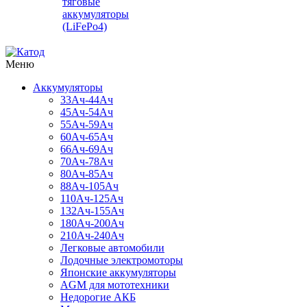
тяговые
аккумуляторы
(LiFePo4)
Меню
Аккумуляторы
33Ач-44Ач
45Ач-54Ач
55Ач-59Ач
60Ач-65Ач
66Ач-69Ач
70Ач-78Ач
80Ач-85Ач
88Ач-105Ач
110Ач-125Ач
132Ач-155Ач
180Ач-200Ач
210Ач-240Ач
Легковые автомобили
Лодочные электромоторы
Японские аккумуляторы
AGM для мототехники
Недорогие АКБ