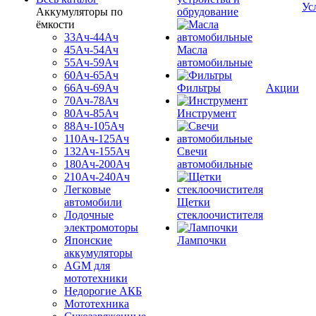
Ус
Аккумуляторы по
обрудование
ёмкости
33Ач-44Ач
45Ач-54Ач
Масла
55Ач-59Ач
автомобильные
60Ач-65Ач
66Ач-69Ач
Фильтры
Акции
70Ач-78Ач
80Ач-85Ач
Инструмент
88Ач-105Ач
110Ач-125Ач
132Ач-155Ач
Свечи
180Ач-200Ач
автомобильные
210Ач-240Ач
Легковые
автомобили
Щетки
Лодочные
стеклоочистителя
электромоторы
Японские
Лампочки
аккумуляторы
AGM для
мототехники
Недорогие АКБ
Мототехника