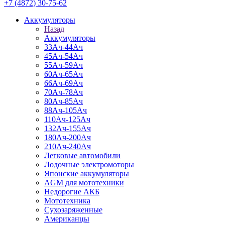
+7 (4872) 30-75-62
Аккумуляторы
Назад
Аккумуляторы
33Ач-44Ач
45Ач-54Ач
55Ач-59Ач
60Ач-65Ач
66Ач-69Ач
70Ач-78Ач
80Ач-85Ач
88Ач-105Ач
110Ач-125Ач
132Ач-155Ач
180Ач-200Ач
210Ач-240Ач
Легковые автомобили
Лодочные электромоторы
Японские аккумуляторы
AGM для мототехники
Недорогие АКБ
Мототехника
Сухозаряженные
Американцы