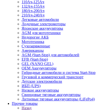
110Ач-125Ач
132Ач-155Ач
180Ач-200Ач
210Ач-240Ач
Легковые автомобили
Лодочные электромоторы
Японские аккумуляторы
AGM для мототехники
Недорогие АКБ
Мототехника
Сухозаряженные
Американцы
AGM (Start-Stop) для автомобилей
EFB (Start-Stop)
GEL (NANO GEL)
OEM Аккумуляторы
Гибридные автомобили и система Start-Stop
Грузовой и коммерческий транспорт
Детские электромобили
ИБП (UPS)
Низкие аккумуляторы
Свинцовые тяговые аккумуляторы
Литиевые тяговые аккумуляторы (LiFePo4)
Прочие товары
Назад