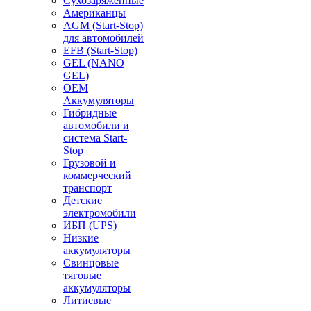
Сухозаряженные
Американцы
AGM (Start-Stop)
для автомобилей
EFB (Start-Stop)
GEL (NANO
GEL)
OEM
Аккумуляторы
Гибридные
автомобили и
система Start-
Stop
Грузовой и
коммерческий
транспорт
Детские
электромобили
ИБП (UPS)
Низкие
аккумуляторы
Свинцовые
тяговые
аккумуляторы
Литиевые