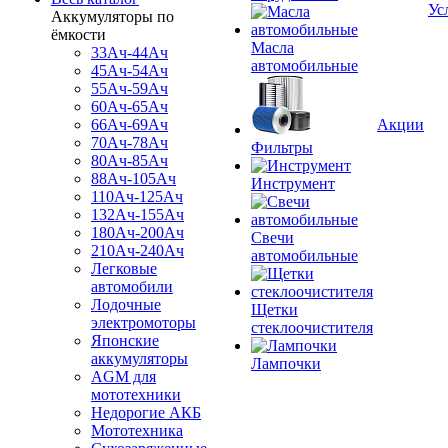
Ус
Аккумуляторы по
ёмкости
Масла
33Ач-44Ач
автомобильные
45Ач-54Ач
55Ач-59Ач
60Ач-65Ач
66Ач-69Ач
Акции
70Ач-78Ач
Фильтры
80Ач-85Ач
88Ач-105Ач
Инструмент
110Ач-125Ач
132Ач-155Ач
180Ач-200Ач
Свечи
210Ач-240Ач
автомобильные
Легковые
автомобили
Лодочные
Щетки
электромоторы
стеклоочистителя
Японские
аккумуляторы
Лампочки
AGM для
мототехники
Недорогие АКБ
Мототехника