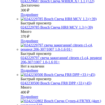
0242229687 Bosch Свеча WR8DCX+ 1.1 (+22)
Достаточно
300
₽
Подробнее
Быстрый просмотр
0242229785 Bosch Свеча HR8 MCV 1.3 (+39)
Много
370
₽
Подробнее
Быстрый просмотр
0242229797 свеча зажигания! citroen c1-c4, peugeot
206-307/1007 1.0-1.6 01>
Нет в наличии
Подробнее
Быстрый просмотр
0242230500 Bosch Свеча FR8 DPP +33 (+45)
Много
400
₽
Подробнее