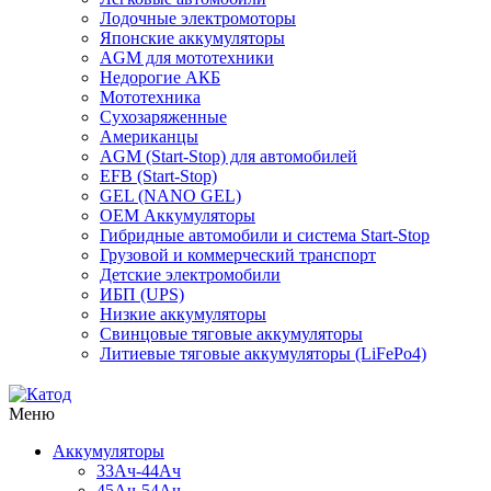
Лодочные электромоторы
Японские аккумуляторы
AGM для мототехники
Недорогие АКБ
Мототехника
Сухозаряженные
Американцы
AGM (Start-Stop) для автомобилей
EFB (Start-Stop)
GEL (NANO GEL)
OEM Аккумуляторы
Гибридные автомобили и система Start-Stop
Грузовой и коммерческий транспорт
Детские электромобили
ИБП (UPS)
Низкие аккумуляторы
Свинцовые тяговые аккумуляторы
Литиевые тяговые аккумуляторы (LiFePo4)
Меню
Аккумуляторы
33Ач-44Ач
45Ач-54Ач