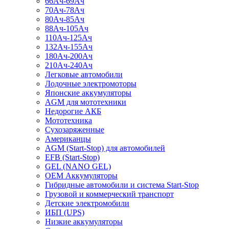
66Ач-69Ач
70Ач-78Ач
80Ач-85Ач
88Ач-105Ач
110Ач-125Ач
132Ач-155Ач
180Ач-200Ач
210Ач-240Ач
Легковые автомобили
Лодочные электромоторы
Японские аккумуляторы
AGM для мототехники
Недорогие АКБ
Мототехника
Сухозаряженные
Американцы
AGM (Start-Stop) для автомобилей
EFB (Start-Stop)
GEL (NANO GEL)
OEM Аккумуляторы
Гибридные автомобили и система Start-Stop
Грузовой и коммерческий транспорт
Детские электромобили
ИБП (UPS)
Низкие аккумуляторы