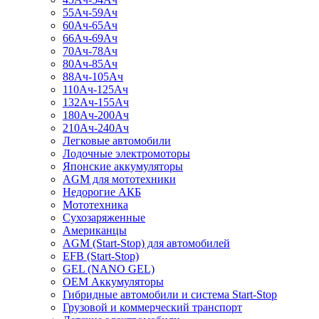
55Ач-59Ач
60Ач-65Ач
66Ач-69Ач
70Ач-78Ач
80Ач-85Ач
88Ач-105Ач
110Ач-125Ач
132Ач-155Ач
180Ач-200Ач
210Ач-240Ач
Легковые автомобили
Лодочные электромоторы
Японские аккумуляторы
AGM для мототехники
Недорогие АКБ
Мототехника
Сухозаряженные
Американцы
AGM (Start-Stop) для автомобилей
EFB (Start-Stop)
GEL (NANO GEL)
OEM Аккумуляторы
Гибридные автомобили и система Start-Stop
Грузовой и коммерческий транспорт