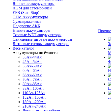
Японские аккумуляторы
AGM для автомобилей
EFB (Start-Stop)
OEM Аккумуляторы
Сухозаряженные
Недорогие АКБ
Низкие аккумуляторы
Прочие
Тяговые WET аккумуляторы
Свинцовые тяговые аккумуляторы
Литиевые тяговые аккумуляторы
З
Весь каталог
Аккумуляторы по ёмкости
М
33Ач-44Ач
45Ач-54Ач
Ф
55Ач-59Ач
60Ач-65Ач
И
66Ач-69Ач
70Ач-78Ач
С
80Ач-85Ач
88Ач-105Ач
Щ
110Ач-125Ач
132Ач-155Ач
Л
180Ач-200Ач
210Ач-240Ач
Легковые автомобили