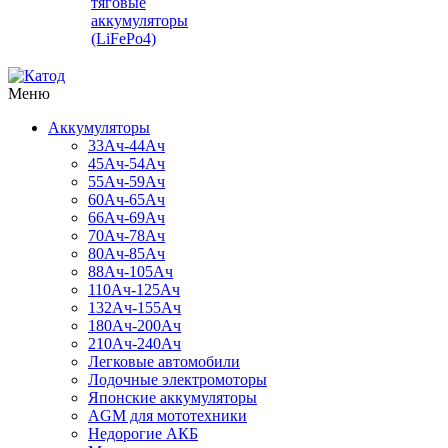
тяговые
аккумуляторы
(LiFePo4)
Меню
Аккумуляторы
33Ач-44Ач
45Ач-54Ач
55Ач-59Ач
60Ач-65Ач
66Ач-69Ач
70Ач-78Ач
80Ач-85Ач
88Ач-105Ач
110Ач-125Ач
132Ач-155Ач
180Ач-200Ач
210Ач-240Ач
Легковые автомобили
Лодочные электромоторы
Японские аккумуляторы
AGM для мототехники
Недорогие АКБ