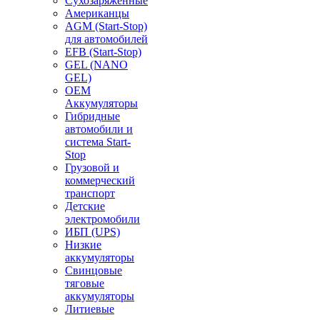
Сухозаряженные
Американцы
AGM (Start-Stop)
для автомобилей
EFB (Start-Stop)
GEL (NANO
GEL)
OEM
Аккумуляторы
Гибридные
автомобили и
система Start-
Stop
Грузовой и
коммерческий
транспорт
Детские
электромобили
ИБП (UPS)
Низкие
аккумуляторы
Свинцовые
тяговые
аккумуляторы
Литиевые