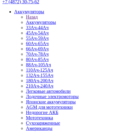
+7 (4872) 30-75-62
Аккумуляторы
Назад
Аккумуляторы
33Ач-44Ач
45Ач-54Ач
55Ач-59Ач
60Ач-65Ач
66Ач-69Ач
70Ач-78Ач
80Ач-85Ач
88Ач-105Ач
110Ач-125Ач
132Ач-155Ач
180Ач-200Ач
210Ач-240Ач
Легковые автомобили
Лодочные электромоторы
Японские аккумуляторы
AGM для мототехники
Недорогие АКБ
Мототехника
Сухозаряженные
Американцы