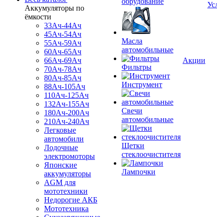
обрудование
Ус
Аккумуляторы по
ёмкости
33Ач-44Ач
45Ач-54Ач
Масла
55Ач-59Ач
автомобильные
60Ач-65Ач
66Ач-69Ач
Акции
Фильтры
70Ач-78Ач
80Ач-85Ач
Инструмент
88Ач-105Ач
110Ач-125Ач
132Ач-155Ач
Свечи
180Ач-200Ач
автомобильные
210Ач-240Ач
Легковые
автомобили
Щетки
Лодочные
стеклоочистителя
электромоторы
Японские
Лампочки
аккумуляторы
AGM для
мототехники
Недорогие АКБ
Мототехника