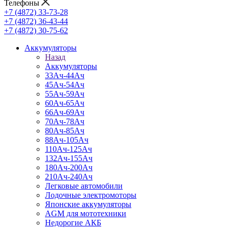
Телефоны
+7 (4872) 33-73-28
+7 (4872) 36-43-44
+7 (4872) 30-75-62
Аккумуляторы
Назад
Аккумуляторы
33Ач-44Ач
45Ач-54Ач
55Ач-59Ач
60Ач-65Ач
66Ач-69Ач
70Ач-78Ач
80Ач-85Ач
88Ач-105Ач
110Ач-125Ач
132Ач-155Ач
180Ач-200Ач
210Ач-240Ач
Легковые автомобили
Лодочные электромоторы
Японские аккумуляторы
AGM для мототехники
Недорогие АКБ