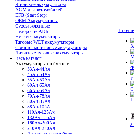
Японские аккумуляторы
AGM для автомобилей
EFB (Start-Stop)
OEM Аккумуляторы
Сухозаряженные
Прочие
Недорогие АКБ
Низкие аккумуляторы
Тяговые WET аккумуляторы
З
Свинцовые тяговые аккумуляторы
Литиевые тяговые аккумуляторы
М
Весь каталог
Аккумуляторы по ёмкости
Ф
33Ач-44Ач
45Ач-54Ач
И
55Ач-59Ач
60Ач-65Ач
С
66Ач-69Ач
70Ач-78Ач
Щ
80Ач-85Ач
88Ач-105Ач
110Ач-125Ач
132Ач-155Ач
180Ач-200Ач
Л
210Ач-240Ач
Легковые автомобили