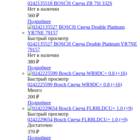
0242135518 BOSCH Свеча ZR 7Sl 332S
Нет в наличии
560
₽
Подробнее
Быстрый просмотр
0242135527 BOSСH Свеча Double Platinum YR7NE
79157
Нет в наличии
380
₽
Подробнее
Быстрый просмотр
0242225599 Bosch Свеча WR9DC+ 0.8 (+16)
Много
200
₽
Подробнее
Быстрый просмотр
0242229654 Bosch Свеча FLR8LDCU+ 1.0 (+9)
Достаточно
370
₽
Подробнее