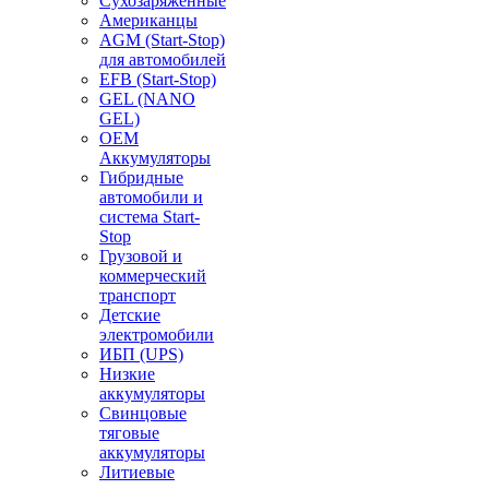
Сухозаряженные
Американцы
AGM (Start-Stop)
для автомобилей
EFB (Start-Stop)
GEL (NANO
GEL)
OEM
Аккумуляторы
Гибридные
автомобили и
система Start-
Stop
Грузовой и
коммерческий
транспорт
Детские
электромобили
ИБП (UPS)
Низкие
аккумуляторы
Свинцовые
тяговые
аккумуляторы
Литиевые