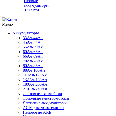
тяговые
аккумуляторы
(LiFePo4)
Меню
Аккумуляторы
33Ач-44Ач
45Ач-54Ач
55Ач-59Ач
60Ач-65Ач
66Ач-69Ач
70Ач-78Ач
80Ач-85Ач
88Ач-105Ач
110Ач-125Ач
132Ач-155Ач
180Ач-200Ач
210Ач-240Ач
Легковые автомобили
Лодочные электромоторы
Японские аккумуляторы
AGM для мототехники
Недорогие АКБ