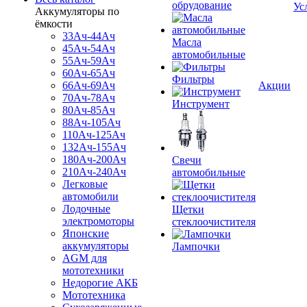
обрудование
Ус
Аккумуляторы по
ёмкости
33Ач-44Ач
Масла
45Ач-54Ач
автомобильные
55Ач-59Ач
60Ач-65Ач
Фильтры
66Ач-69Ач
Акции
70Ач-78Ач
Инструмент
80Ач-85Ач
88Ач-105Ач
110Ач-125Ач
132Ач-155Ач
180Ач-200Ач
Свечи
210Ач-240Ач
автомобильные
Легковые
автомобили
Лодочные
Щетки
электромоторы
стеклоочистителя
Японские
аккумуляторы
Лампочки
AGM для
мототехники
Недорогие АКБ
Мототехника