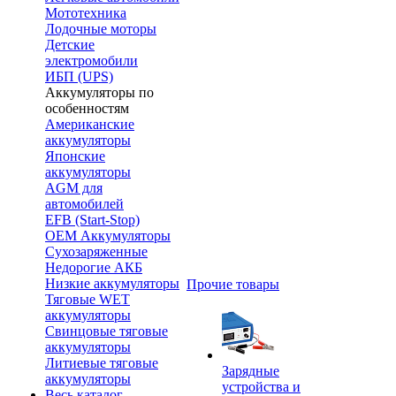
Мототехника
Лодочные моторы
Детские
электромобили
ИБП (UPS)
Аккумуляторы по
особенностям
Американские
аккумуляторы
Японские
аккумуляторы
AGM для
автомобилей
EFB (Start-Stop)
OEM Аккумуляторы
Сухозаряженные
Недорогие АКБ
Низкие аккумуляторы
Прочие товары
Тяговые WET
аккумуляторы
Свинцовые тяговые
аккумуляторы
Литиевые тяговые
Зарядные
аккумуляторы
устройства и
Весь каталог