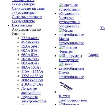
аккумуляторы
Свинцовые тяговые
аккумуляторы
Литиевые тяговые
Зарядные
аккумуляторы
устройства и
Весь каталог
обрудование
Ус
Аккумуляторы по
ёмкости
33Ач-44Ач
Масла
45Ач-54Ач
автомобильные
55Ач-59Ач
60Ач-65Ач
Фильтры
66Ач-69Ач
Акции
70Ач-78Ач
Инструмент
80Ач-85Ач
88Ач-105Ач
110Ач-125Ач
Свечи
132Ач-155Ач
автомобильные
180Ач-200Ач
210Ач-240Ач
Легковые
автомобили
Щетки
Лодочные
стеклоочистителя
электромоторы