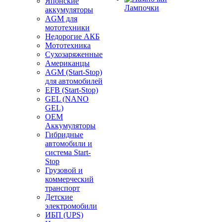
Японские
Лампочки
аккумуляторы
AGM для
мототехники
Недорогие АКБ
Мототехника
Сухозаряженные
Американцы
AGM (Start-Stop)
для автомобилей
EFB (Start-Stop)
GEL (NANO
GEL)
OEM
Аккумуляторы
Гибридные
автомобили и
система Start-
Stop
Грузовой и
коммерческий
транспорт
Детские
электромобили
ИБП (UPS)