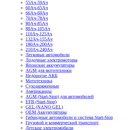
55Ач-59Ач
60Ач-65Ач
66Ач-69Ач
70Ач-78Ач
80Ач-85Ач
88Ач-105Ач
110Ач-125Ач
132Ач-155Ач
180Ач-200Ач
210Ач-240Ач
Легковые автомобили
Лодочные электромоторы
Японские аккумуляторы
AGM для мототехники
Недорогие АКБ
Мототехника
Сухозаряженные
Американцы
AGM (Start-Stop) для автомобилей
EFB (Start-Stop)
GEL (NANO GEL)
OEM Аккумуляторы
Гибридные автомобили и система Start-Stop
Грузовой и коммерческий транспорт
Детские электромобили