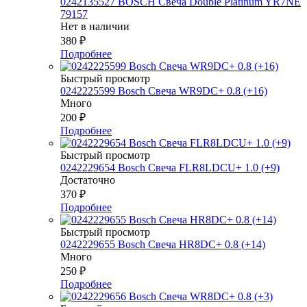
0242135527 BOSСH Свеча Double Platinum YR7NE
79157
Нет в наличии
380
₽
Подробнее
Быстрый просмотр
0242225599 Bosch Свеча WR9DC+ 0.8 (+16)
Много
200
₽
Подробнее
Быстрый просмотр
0242229654 Bosch Свеча FLR8LDCU+ 1.0 (+9)
Достаточно
370
₽
Подробнее
Быстрый просмотр
0242229655 Bosch Свеча HR8DC+ 0.8 (+14)
Много
250
₽
Подробнее