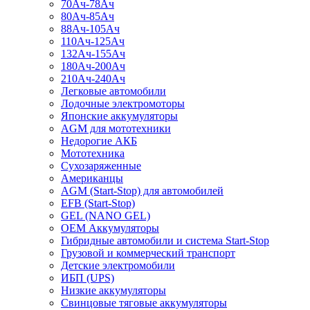
70Ач-78Ач
80Ач-85Ач
88Ач-105Ач
110Ач-125Ач
132Ач-155Ач
180Ач-200Ач
210Ач-240Ач
Легковые автомобили
Лодочные электромоторы
Японские аккумуляторы
AGM для мототехники
Недорогие АКБ
Мототехника
Сухозаряженные
Американцы
AGM (Start-Stop) для автомобилей
EFB (Start-Stop)
GEL (NANO GEL)
OEM Аккумуляторы
Гибридные автомобили и система Start-Stop
Грузовой и коммерческий транспорт
Детские электромобили
ИБП (UPS)
Низкие аккумуляторы
Свинцовые тяговые аккумуляторы