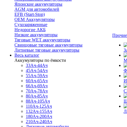
Японские аккумуляторы
AGM для автомобилей
EFB (Start-Stop)
OEM Аккумуляторы
Сухозаряженные
Недорогие АКБ
Низкие аккумуляторы
Прочие
Тяговые WET аккумуляторы
Свинцовые тяговые аккумуляторы
Литиевые тяговые аккумуляторы
З
Весь каталог
Аккумуляторы по ёмкости
М
33Ач-44Ач
45Ач-54Ач
Ф
55Ач-59Ач
60Ач-65Ач
И
66Ач-69Ач
70Ач-78Ач
С
80Ач-85Ач
88Ач-105Ач
Щ
110Ач-125Ач
132Ач-155Ач
Л
180Ач-200Ач
210Ач-240Ач
Легковые автомобили