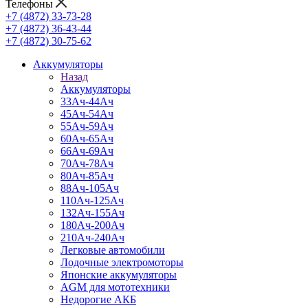
Телефоны
+7 (4872) 33-73-28
+7 (4872) 36-43-44
+7 (4872) 30-75-62
Аккумуляторы
Назад
Аккумуляторы
33Ач-44Ач
45Ач-54Ач
55Ач-59Ач
60Ач-65Ач
66Ач-69Ач
70Ач-78Ач
80Ач-85Ач
88Ач-105Ач
110Ач-125Ач
132Ач-155Ач
180Ач-200Ач
210Ач-240Ач
Легковые автомобили
Лодочные электромоторы
Японские аккумуляторы
AGM для мототехники
Недорогие АКБ