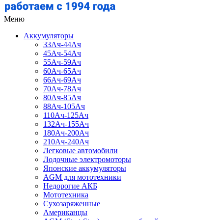
Меню
Аккумуляторы
33Ач-44Ач
45Ач-54Ач
55Ач-59Ач
60Ач-65Ач
66Ач-69Ач
70Ач-78Ач
80Ач-85Ач
88Ач-105Ач
110Ач-125Ач
132Ач-155Ач
180Ач-200Ач
210Ач-240Ач
Легковые автомобили
Лодочные электромоторы
Японские аккумуляторы
AGM для мототехники
Недорогие АКБ
Мототехника
Сухозаряженные
Американцы