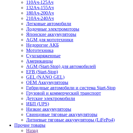
110Ач-125Ач
132Ач-155Ач
180Ач-200Ач
210Ач-240Ач
Легковые автомобили
Лодочные электромоторы
Японские аккумуляторы
AGM для мототехники
Недорогие АКБ
Мототехника
Сухозаряженные
Американцы
AGM (Start-Stop) для автомобилей
EFB (Start-Stop)
GEL (NANO GEL)
OEM Аккумуляторы
Гибридные автомобили и система Start-Stop
Грузовой и коммерческий транспорт
Детские электромобили
ИБП (UPS)
Низкие аккумуляторы
Свинцовые тяговые аккумуляторы
Литиевые тяговые аккумуляторы (LiFePo4)
Прочие товары
Назад