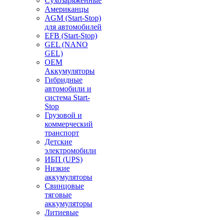
Сухозаряженные
Американцы
AGM (Start-Stop)
для автомобилей
EFB (Start-Stop)
GEL (NANO
GEL)
OEM
Аккумуляторы
Гибридные
автомобили и
система Start-
Stop
Грузовой и
коммерческий
транспорт
Детские
электромобили
ИБП (UPS)
Низкие
аккумуляторы
Свинцовые
тяговые
аккумуляторы
Литиевые