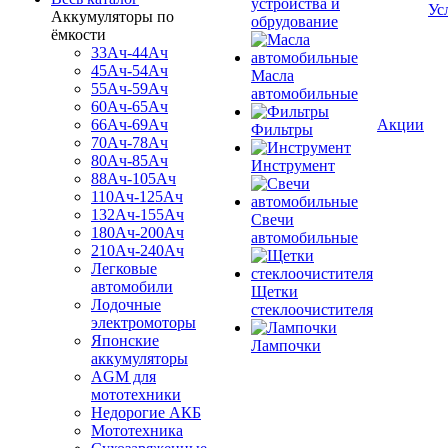
устройства и
Ус
Аккумуляторы по
обрудование
ёмкости
33Ач-44Ач
45Ач-54Ач
Масла
55Ач-59Ач
автомобильные
60Ач-65Ач
66Ач-69Ач
Акции
Фильтры
70Ач-78Ач
80Ач-85Ач
Инструмент
88Ач-105Ач
110Ач-125Ач
132Ач-155Ач
Свечи
180Ач-200Ач
автомобильные
210Ач-240Ач
Легковые
автомобили
Щетки
Лодочные
стеклоочистителя
электромоторы
Японские
Лампочки
аккумуляторы
AGM для
мототехники
Недорогие АКБ
Мототехника