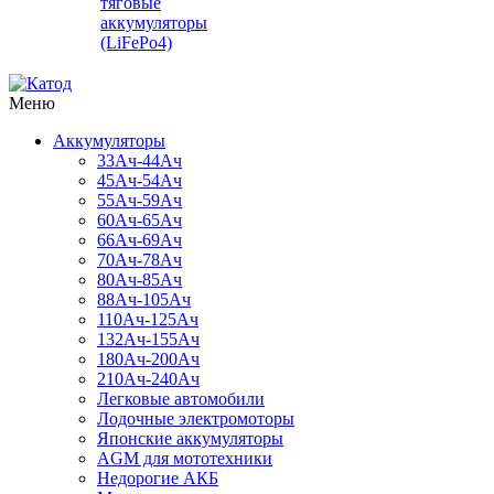
тяговые
аккумуляторы
(LiFePo4)
Меню
Аккумуляторы
33Ач-44Ач
45Ач-54Ач
55Ач-59Ач
60Ач-65Ач
66Ач-69Ач
70Ач-78Ач
80Ач-85Ач
88Ач-105Ач
110Ач-125Ач
132Ач-155Ач
180Ач-200Ач
210Ач-240Ач
Легковые автомобили
Лодочные электромоторы
Японские аккумуляторы
AGM для мототехники
Недорогие АКБ