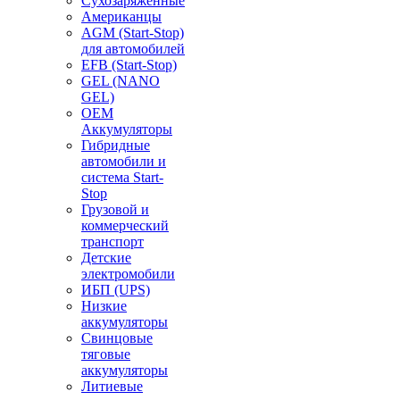
Сухозаряженные
Американцы
AGM (Start-Stop)
для автомобилей
EFB (Start-Stop)
GEL (NANO
GEL)
OEM
Аккумуляторы
Гибридные
автомобили и
система Start-
Stop
Грузовой и
коммерческий
транспорт
Детские
электромобили
ИБП (UPS)
Низкие
аккумуляторы
Свинцовые
тяговые
аккумуляторы
Литиевые