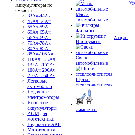
Ус
Аккумуляторы по
ёмкости
Масла
33Ач-44Ач
автомобильные
45Ач-54Ач
55Ач-59Ач
Фильтры
60Ач-65Ач
66Ач-69Ач
Акции
Инструмент
70Ач-78Ач
80Ач-85Ач
88Ач-105Ач
Свечи
110Ач-125Ач
автомобильные
132Ач-155Ач
180Ач-200Ач
210Ач-240Ач
Щетки
Легковые
стеклоочистителя
автомобили
Лодочные
электромоторы
Японские
аккумуляторы
Лампочки
AGM для
мототехники
Недорогие АКБ
Мототехника