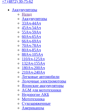
+7 (4872) 30-75-62
Аккумуляторы
Назад
Аккумуляторы
33Ач-44Ач
45Ач-54Ач
55Ач-59Ач
60Ач-65Ач
66Ач-69Ач
70Ач-78Ач
80Ач-85Ач
88Ач-105Ач
110Ач-125Ач
132Ач-155Ач
180Ач-200Ач
210Ач-240Ач
Легковые автомобили
Лодочные электромоторы
Японские аккумуляторы
AGM для мототехники
Недорогие АКБ
Мототехника
Сухозаряженные
Американцы