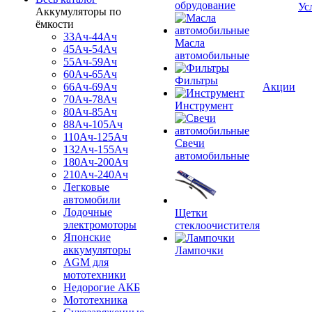
обрудование
Ус
Аккумуляторы по
ёмкости
33Ач-44Ач
Масла
45Ач-54Ач
автомобильные
55Ач-59Ач
60Ач-65Ач
Фильтры
66Ач-69Ач
Акции
70Ач-78Ач
Инструмент
80Ач-85Ач
88Ач-105Ач
110Ач-125Ач
Свечи
132Ач-155Ач
автомобильные
180Ач-200Ач
210Ач-240Ач
Легковые
автомобили
Лодочные
Щетки
электромоторы
стеклоочистителя
Японские
аккумуляторы
Лампочки
AGM для
мототехники
Недорогие АКБ
Мототехника