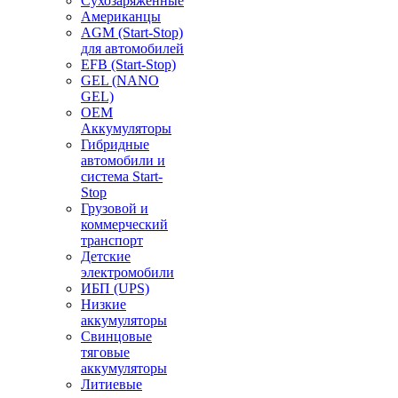
Сухозаряженные
Американцы
AGM (Start-Stop)
для автомобилей
EFB (Start-Stop)
GEL (NANO
GEL)
OEM
Аккумуляторы
Гибридные
автомобили и
система Start-
Stop
Грузовой и
коммерческий
транспорт
Детские
электромобили
ИБП (UPS)
Низкие
аккумуляторы
Свинцовые
тяговые
аккумуляторы
Литиевые