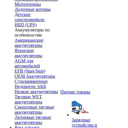
Мототехника
Лодочные моторы
Детские
электромобили
ИБП (UPS)
Аккумуляторы по
особенностям
Американские
аккумуляторы
Японские
аккумуляторы
AGM для
автомобилей
EFB (Start-Stop)
OEM Аккумуляторы
Сухозаряженные
Недорогие АКБ
Низкие аккумуляторы
Прочие товары
Тяговые WET
аккумуляторы
Свинцовые тяговые
аккумуляторы
Литиевые тяговые
Зарядные
аккумуляторы
устройства и
Весь каталог