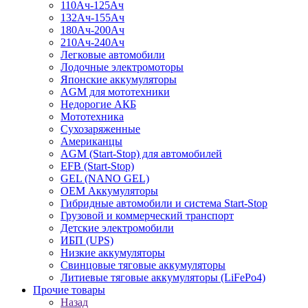
110Ач-125Ач
132Ач-155Ач
180Ач-200Ач
210Ач-240Ач
Легковые автомобили
Лодочные электромоторы
Японские аккумуляторы
AGM для мототехники
Недорогие АКБ
Мототехника
Сухозаряженные
Американцы
AGM (Start-Stop) для автомобилей
EFB (Start-Stop)
GEL (NANO GEL)
OEM Аккумуляторы
Гибридные автомобили и система Start-Stop
Грузовой и коммерческий транспорт
Детские электромобили
ИБП (UPS)
Низкие аккумуляторы
Свинцовые тяговые аккумуляторы
Литиевые тяговые аккумуляторы (LiFePo4)
Прочие товары
Назад