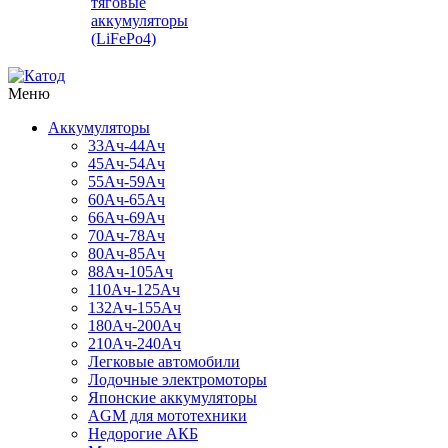
тяговые
аккумуляторы
(LiFePo4)
Меню
Аккумуляторы
33Ач-44Ач
45Ач-54Ач
55Ач-59Ач
60Ач-65Ач
66Ач-69Ач
70Ач-78Ач
80Ач-85Ач
88Ач-105Ач
110Ач-125Ач
132Ач-155Ач
180Ач-200Ач
210Ач-240Ач
Легковые автомобили
Лодочные электромоторы
Японские аккумуляторы
AGM для мототехники
Недорогие АКБ