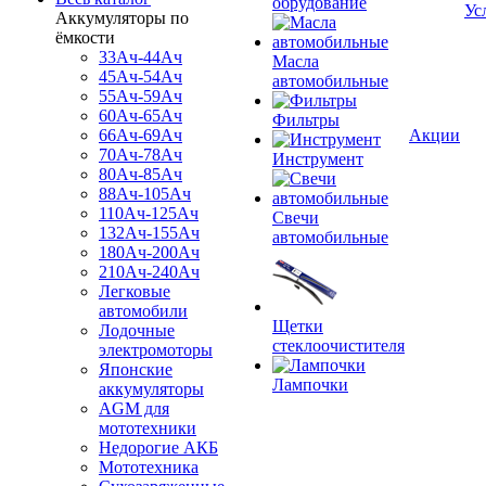
обрудование
Ус
Аккумуляторы по
ёмкости
33Ач-44Ач
Масла
45Ач-54Ач
автомобильные
55Ач-59Ач
60Ач-65Ач
Фильтры
66Ач-69Ач
Акции
70Ач-78Ач
Инструмент
80Ач-85Ач
88Ач-105Ач
110Ач-125Ач
Свечи
132Ач-155Ач
автомобильные
180Ач-200Ач
210Ач-240Ач
Легковые
автомобили
Щетки
Лодочные
стеклоочистителя
электромоторы
Японские
Лампочки
аккумуляторы
AGM для
мототехники
Недорогие АКБ
Мототехника