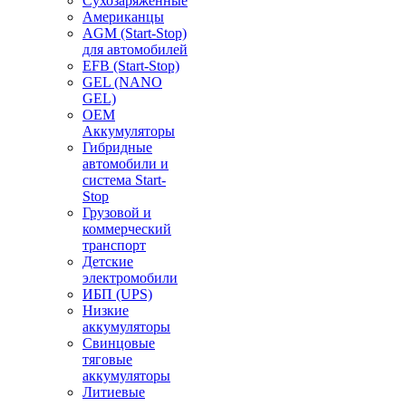
Сухозаряженные
Американцы
AGM (Start-Stop)
для автомобилей
EFB (Start-Stop)
GEL (NANO
GEL)
OEM
Аккумуляторы
Гибридные
автомобили и
система Start-
Stop
Грузовой и
коммерческий
транспорт
Детские
электромобили
ИБП (UPS)
Низкие
аккумуляторы
Свинцовые
тяговые
аккумуляторы
Литиевые