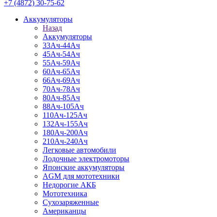
+7 (4872) 30-75-62
Аккумуляторы
Назад
Аккумуляторы
33Ач-44Ач
45Ач-54Ач
55Ач-59Ач
60Ач-65Ач
66Ач-69Ач
70Ач-78Ач
80Ач-85Ач
88Ач-105Ач
110Ач-125Ач
132Ач-155Ач
180Ач-200Ач
210Ач-240Ач
Легковые автомобили
Лодочные электромоторы
Японские аккумуляторы
AGM для мототехники
Недорогие АКБ
Мототехника
Сухозаряженные
Американцы